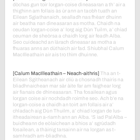
dòchas
gun
toir
lorgan-coise
dìneasaran
a
th’
air
a
thighinn
am
follais
às
ùr
ann
an
taobh
tuath
an
Eilean
Sgiathanaich,
sealladh
nas
fhèarr
dhuinn
air
beatha
nan
dìneasaran
as
motha.
Chaidh
na
ceudan
lorgan-coise
a’
lorg
aig
Dùn
Tuilm,
a’
chiad
ceuman
de
sheòrsa
a
chaidh
lorg
air
feadh
Alba.
Seo
cuideachd
an
làrach
dìneasar
as
motha
a
fhuaras
anns
an
dùthaich
air
fad.
Shiubhal
Calum
MacIlleathain
air
ais
tro
thìm
dhuinne.
[Calum MacIlleathain – Neach-aithris]
Tha
an
t-
Eilean
Sgitheanach
air
cliù
a
chosnadh
thairis
na
bliadhnaichean
mar
sàr
àite
far
am
faighear
lorg
air
fianais
de
dhìneasaran.
Tha
fosailean
agus
lorgan
coise
air
nochdadh
roimhe
seo.
Ach
b’e
na
lorgan-coise
a
chaidh
an
toirt
am
follais
air
a’
chladach
aig
Dùn
Thuilm,
a’
chiad
lorgan
de
lus-
itheadairean
a-riamh
ann
an
Alba.
‘S
iad
PalAlba
–
buidheann
de
eòlaichean
a
bhios
a’
sgrùdadh
fosailean,
a
thàinig
tarsainn
air
na
lorgan
as
t-
samhradh
am-bliadhna.