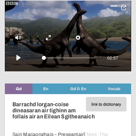
toggle
pop-
over
video
Mute
Enter
Settings
fullscreen
02:57
Play
Gd
En
Gd & En
Vocab
Barrachd lorgan-coise
link to dictionary
dìneasaran air tighinn am
follais air an Eilean Sgitheanaich
[Iain Macaonghais – Preseantair]
Nise.
Tha