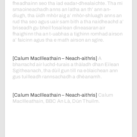
fheadhainn
seo
tha
iad
eadar-dhealaichte.
Tha
mi
smaoineachadh
anns
an
latha
an
th’
ann
an-
diugh,
tha
ùidh
mhòr
aig
a’
mhòr-shluagh
anns
an
rud
tha
seo
agus
uair
sam
bith
a
tha
naidheachd
a’
briseadh
gu
bheil
fosailean
dìneasaran
air
fhaighinn
tha
an
t-uabhas
a
tighinn
romhad
airson
a’
faicinn
agus
tha
e
math
airson
an
sgìre.
[Calum MacIlleathain – Neach-aithris]
A
bharrachd
air
luchd-turais
a
thàladh
dhan
Eilean
Sgitheanach,
tha
dùil
gun
till
na
eòlaichean
ann
gus
tuilleadh
rannsachadh
a
dhèanamh.
[Calum MacIlleathain – Neach-aithris]
Calum
MacIlleathain,
BBC
An
Là,
Dùn
Thuilm.