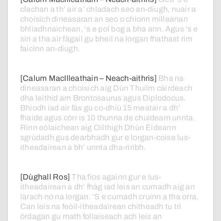
clachan
a
th’
air
a’
chladach
seo
an-diugh,
nuair
a
choisich
dìneasaran
an
seo
o
chionn
milleanan
bhliadhnaichean,
‘s
e
pol
bog
a
bha
ann.
Agus
‘s
e
sin
a
tha
air
fàgail
gu
bheil
na
lorgan
fhathast
rim
faicinn
an-diugh.
[Calum MacIlleathain – Neach-aithris]
Bha
na
dìneasaran
a
choisich
aig
Dùn
Thuilm
càirdeach
dha
leithid
am
Brontosaurus
agus
Diplodocus.
Bhiodh
iad
air
fàs
gu
co-dhiù
15
meatair
a
dh’
fhaide
agus
còrr
is
10
thunna
de
chuideam
unnta.
Rinn
eòlaichean
aig
Oilthigh
Dhùn
Èideann
sgrùdadh
gus
dearbhadh
gur
e
lorgan-coise
lus-
itheadairean
a
bh’
unnta
dha-rìribh.
[Dùghall Ros]
Tha
fios
againn
gur
e
lus-
itheadairean
a
dh’
fhàg
iad
leis
an
cumadh
aig
an
làrach
no
na
lorgan.
‘S
e
cumadh
cruinn
a
tha
orra.
Can
leis
na
feòil-itheadairean
chitheadh
tu
trì
òrdagan
gu
math
follaiseach
ach
leis
an