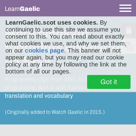
Learn
Gaelic
LearnGaelic.scot uses cookies.
By
continuing to use this site we assume you
More dinosaur
consent to this. You can read about exactly
what cookies we use, and why we set them,
footprints discovered
on our
cookies page
. This banner will not
appear again, but you may read our cookie
on Skye
policy at any time by following the link at the
bottom of all our pages.
Programme clips from BBC ALBA’s news
Got it
programme, An Là, with transcription,
translation and vocabulary
(Originally added to Watch Gaelic in 2015.)