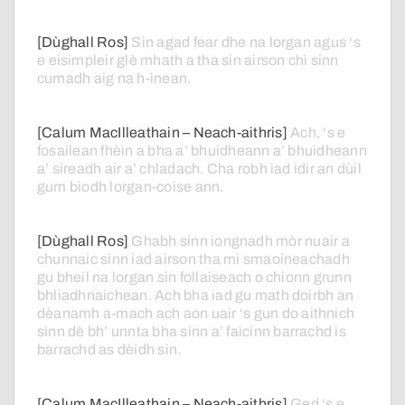
[Dùghall Ros]
Sin
agad
fear
dhe
na
lorgan
agus
‘s
e
eisimpleir
glè
mhath
a
tha
sin
airson
chì
sinn
cumadh
aig
na
h-ìnean.
[Calum MacIlleathain – Neach-aithris]
Ach,
‘s
e
fosailean
fhèin
a
bha
a’
bhuidheann
a’
bhuidheann
a’
sireadh
air
a’
chladach.
Cha
robh
iad
idir
an
dùil
gum
biodh
lorgan-coise
ann.
[Dùghall Ros]
Ghabh
sinn
iongnadh
mòr
nuair
a
chunnaic
sinn
iad
airson
tha
mi
smaoineachadh
gu
bheil
na
lorgan
sin
follaiseach
o
chionn
grunn
bhliadhnaichean.
Ach
bha
iad
gu
math
doirbh
an
dèanamh
a-mach
ach
aon
uair
‘s
gun
do
aithnich
sinn
dè
bh’
unnta
bha
sinn
a’
faicinn
barrachd
is
barrachd
as
dèidh
sin.
[Calum MacIlleathain – Neach-aithris]
Ged
‘s
e