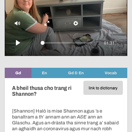
pop-
over
video
Mute
Enter
Settings
fullscreen
01:31
Play
Gd
En
Gd & En
Vocab
A bheil thusa cho trang ri
link to dictionary
Shannon?
[Shannon] Halò is mise Shannon agus ’s e
banaltram a th’ annam ann an
A&E
ann an
Glaschu. Agus an-dràsta tha sinne trang a’ sabaid
an aghaidh an coronavirus agus mur nach robh