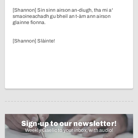
[Shannon] Sin sinn airson an-diugh, tha mi a'
smaoineachadh gu bheil an t-àm ann airson
glainne fionna.
[Shannon] Slàinte!
Sign-up to our newsletter!
Weekly Gaelic to your inbox, with audio!