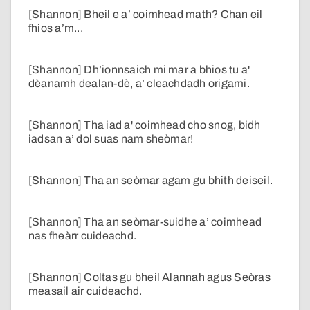
[Shannon] Bheil e a’ coimhead math? Chan eil
fhios a’m...
[Shannon] Dh’ionnsaich mi mar a bhios tu a'
dèanamh dealan-dè, a’ cleachdadh origami.
[Shannon] Tha iad a' coimhead cho snog, bidh
iadsan a’ dol suas nam sheòmar!
[Shannon] Tha an seòmar agam gu bhith deiseil.
[Shannon] Tha an seòmar-suidhe a’ coimhead
nas fheàrr cuideachd.
[Shannon] Coltas gu bheil Alannah agus Seòras
measail air cuideachd.