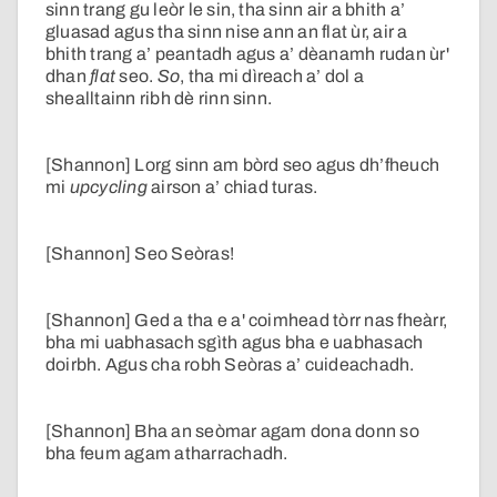
sinn trang gu leòr le sin, tha sinn air a bhith a’
gluasad agus tha sinn nise ann an flat ùr, air a
bhith trang a’ peantadh agus a’ dèanamh rudan ùr'
dhan
flat
seo.
So
, tha mi dìreach a’ dol a
shealltainn ribh dè rinn sinn.
[Shannon] Lorg sinn am bòrd seo agus dh’fheuch
mi
upcycling
airson a’ chiad turas.
[Shannon] Seo Seòras!
[Shannon] Ged a tha e a' coimhead tòrr nas fheàrr,
bha mi uabhasach sgìth agus bha e uabhasach
doirbh. Agus cha robh Seòras a’ cuideachadh.
[Shannon] Bha an seòmar agam dona donn so
bha feum agam atharrachadh.