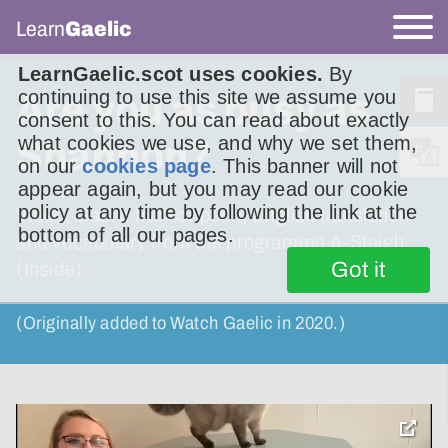
Learn
Gaelic
LearnGaelic.scot uses cookies.
By
continuing to use this site we assume you
Are you as busy as
consent to this. You can read about exactly
what cookies we use, and why we set them,
Shannon?
on our
cookies page
. This banner will not
appear again, but you may read our cookie
policy at any time by following the link at the
Video, Gaelic transcription, English translation
bottom of all our pages.
and vocabulary from the programme A-Staigh
Got it
(Inside).
(Originally added to Watch Gaelic in 2020.)
toggle