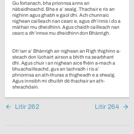
Gu fortanach, bha prionnsa anns an
nàbaidheachd. Bha e a’ sealg. Thachair e ris an
nighinn agus ghabh e gaol dhi. Ach chunnaic
nighean cailleach nan cearc e, agus dh’innis i do a
màthair mu dheidhinn. Agus chaidh cailleach nan
cearc a dh’innse mu dheidhinn don Bhànrigh.
Dh’iarr a’ Bhànrigh air nighean an Rìgh thighinn a-
steach don lùchairt airson a bhith na searbhant
dhi. Agus chuir i an nighean aice fhèin a-mach a
bhuachailleachd, gus an tachradh i ris a’
phrionnsa an ath-thuras a thigheadh e a shealg.
Agus innsibh mi dhuibh dè thachair an ath-
sheachdain.
Litir 262
Litir 264