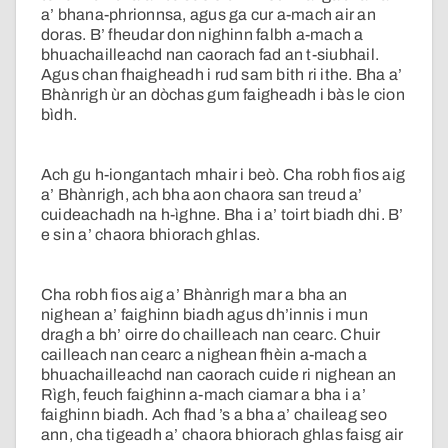
a’ bhana-phrionnsa, agus ga cur a-mach air an
doras. B’ fheudar don nighinn falbh a-mach a
bhuachailleachd nan caorach fad an t-siubhail.
Agus chan fhaigheadh i rud sam bith ri ithe. Bha a’
Bhànrigh ùr an dòchas gum faigheadh i bàs le cion
bìdh.
Ach gu h-iongantach mhair i beò. Cha robh fios aig
a’ Bhànrigh, ach bha aon chaora san treud a’
cuideachadh na h-ìghne. Bha i a’ toirt biadh dhi. B’
e sin a’ chaora bhiorach ghlas.
Cha robh fios aig a’ Bhànrigh mar a bha an
nighean a’ faighinn biadh agus dh’innis i mun
dragh a bh’ oirre do chailleach nan cearc. Chuir
cailleach nan cearc a nighean fhèin a-mach a
bhuachailleachd nan caorach cuide ri nighean an
Rìgh, feuch faighinn a-mach ciamar a bha i a’
faighinn biadh. Ach fhad ’s a bha a’ chaileag seo
ann, cha tigeadh a’ chaora bhiorach ghlas faisg air