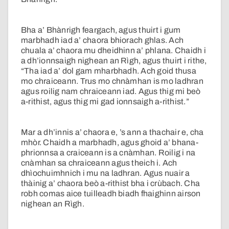
Bha a’ Bhànrigh feargach, agus thuirt i gum
marbhadh iad a’ chaora bhiorach ghlas. Ach
chuala a’ chaora mu dheidhinn a’ phlana. Chaidh i
a dh’ionnsaigh nighean an Rìgh, agus thuirt i rithe,
“Tha iad a’ dol gam mharbhadh. Ach goid thusa
mo chraiceann. Trus mo chnàmhan is mo ladhran
agus roilig nam chraiceann iad. Agus thig mi beò
a-rithist, agus thig mi gad ionnsaigh a-rithist.”
Mar a dh’innis a’ chaora e, ’s ann a thachair e, cha
mhòr. Chaidh a marbhadh, agus ghoid a’ bhana-
phrionnsa a craiceann is a cnàmhan. Roilig i na
cnàmhan sa chraiceann agus theich i. Ach
dhìochuimhnich i mu na ladhran. Agus nuair a
thàinig a’ chaora beò a-rithist bha i crùbach. Cha
robh comas aice tuilleadh biadh fhaighinn airson
nighean an Rìgh.