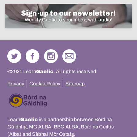
Sign-up to our newsletter!
Weekly Gaelic to your inbox, with audio!
©2021 Learn
Gaelic
. All rights reserved.
Privacy
Cookie Policy
Sitemap
Learn
Gaelic
is a partnership between Bòrd na
Gàidhlig, MG ALBA, BBC ALBA, Bòrd na Ceiltis
(Alba) and Sàbhal Mòr Ostaig.