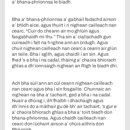
a’ bhana-phrionnsa le biadh.
Bha a’ bhana-phrionnsa a’ gabhail fadachd airson
a’ bhìdh aice, agus thuirt i ri nighean cailleach nan
cearc, “Cuir do cheann air mo ghlùin agus
fasgabhaidh mi thu.” Tha sin a’ ciallachadh gun
cuireadh i falt na h-ìghne ann an òrdugh. Agus
chuir nighean cailleach nan cearc a ceann air glùn
an teile. Bha i sgìth, agus chaidil i an sin. Agus
fhad ’s a bha i na cadal, thàinig a’ chaora bhiorach
ghlas a dh’ionnsaigh nighean an Rìgh le biadh dhi.
Ach bha sùil ann an cùl ceann nighean cailleach
nan cearc agus bha i sin fosgailte. Chunnaic an
nighean na bha a’ tachairt, ged a bha i na cadal.
Nuair a dhùisg i, dh’fhalbh i dhachaigh agus
dh’innis do a màthair gu dè bh’ air tachairt, ’s gur e
a’ chaora bhiorach ghlas a bha a’ toirt biadh don
bhana-phrionnsa. Agus chaidh cailleach nan
cearc don lùchairt airson a’ chùis aithris don
Bhànrigh.