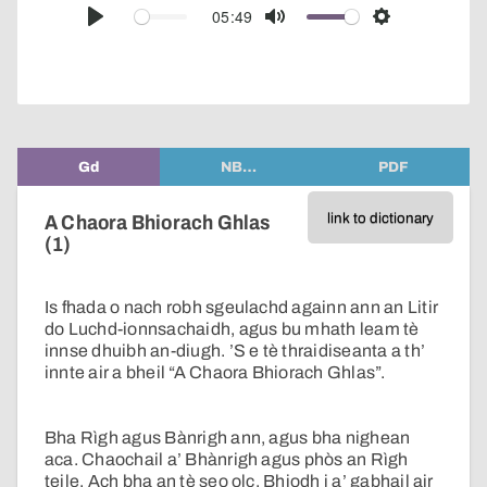
audio
05:49
Play
Mute
Settings
player
Gd
NB…
PDF
link to dictionary
A Chaora Bhiorach Ghlas
(1)
Is fhada o nach robh sgeulachd againn ann an Litir
do Luchd-ionnsachaidh, agus bu mhath leam tè
innse dhuibh an-diugh. ’S e tè thraidiseanta a th’
innte air a bheil “A Chaora Bhiorach Ghlas”.
Bha Rìgh agus Bànrigh ann, agus bha nighean
aca. Chaochail a’ Bhànrigh agus phòs an Rìgh
teile. Ach bha an tè seo olc. Bhiodh i a’ gabhail air