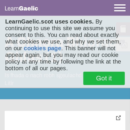
Learn
Gaelic
LearnGaelic.scot uses cookies.
By
continuing to use this site we assume you
consent to this. You can read about exactly
A Chaora Bhiorach
what cookies we use, and why we set them,
on our
cookies page
. This banner will not
Ghlas (1)
appear again, but you may read our cookie
policy at any time by following the link at the
bottom of all our pages.
Is fhada o nach robh sgeulachd againn ann an
Got it
Litir
toggle
pop-
over