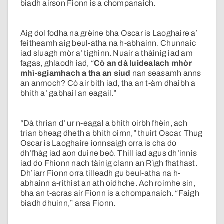
biadh airson Fionn is a chompanaich.
Aig dol fodha na grèine bha Oscar is Laoghaire a’
feitheamh aig beul-atha na h-abhainn. Chunnaic
iad sluagh mòr a’ tighinn. Nuair a thàinig iad am
fagas, ghlaodh iad, “
Cò an dà luidealach mhòr
mhì-sgiamhach a tha an siud
nan seasamh anns
an anmoch? Cò air bith iad, tha an t-àm dhaibh a
bhith a’ gabhail an eagail.”
“Dà thrian d’ ur n-eagal a bhith oirbh fhèin, ach
trian bheag dheth a bhith oirnn,” thuirt Oscar. Thug
Oscar is Laoghaire ionnsaigh orra is cha do
dh’fhàg iad aon duine beò. Thill iad agus dh’innis
iad do Fhionn nach tàinig clann an Rìgh fhathast.
Dh’iarr Fionn orra tilleadh gu beul-atha na h-
abhainn a-rithist an ath oidhche. Ach roimhe sin,
bha an t-acras air Fionn is a chompanaich. “Faigh
biadh dhuinn,” arsa Fionn.