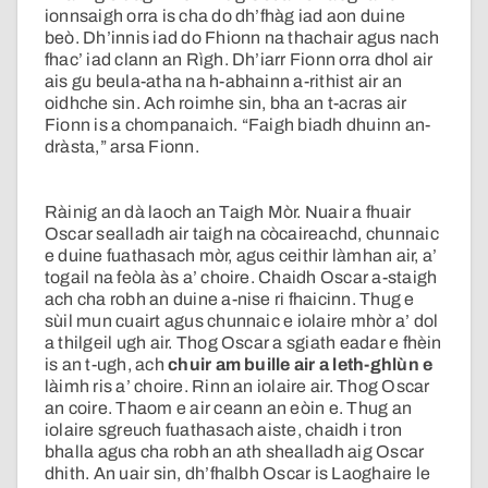
ionnsaigh orra is cha do dh’fhàg iad aon duine
beò. Dh’innis iad do Fhionn na thachair agus nach
fhac’ iad clann an Rìgh. Dh’iarr Fionn orra dhol air
ais gu beula-atha na h-abhainn a-rithist air an
oidhche sin. Ach roimhe sin, bha an t-acras air
Fionn is a chompanaich. “Faigh biadh dhuinn an-
dràsta,” arsa Fionn.
Ràinig an dà laoch an Taigh Mòr. Nuair a fhuair
Oscar sealladh air taigh na còcaireachd, chunnaic
e duine fuathasach mòr, agus ceithir làmhan air, a’
togail na feòla às a’ choire. Chaidh Oscar a-staigh
ach cha robh an duine a-nise ri fhaicinn. Thug e
sùil mun cuairt agus chunnaic e iolaire mhòr a’ dol
a thilgeil ugh air. Thog Oscar a sgiath eadar e fhèin
is an t-ugh, ach
chuir am buille air a leth-ghlùn e
làimh ris a’ choire. Rinn an iolaire air. Thog Oscar
an coire. Thaom e air ceann an eòin e. Thug an
iolaire sgreuch fuathasach aiste, chaidh i tron
bhalla agus cha robh an ath shealladh aig Oscar
dhith. An uair sin, dh’fhalbh Oscar is Laoghaire le