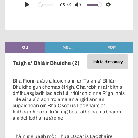
audio
05:42
Play
Mute
Settings
player
Gd
NB…
PDF
link to dictionary
Taigh a’ Bhlàir Bhuidhe (2)
Bha Fionn agus a laoich ann an Taigh a’ Bhlàir
Bhuidhe gun chomas èirigh. Cha robh nì air bith a
dh’fhuasgladh iad ach fuil triùir chloinne Rìgh Innis
Tìle air a sìoladh tro amalan airgid ann an
cupaichean òir. Bha Oscar is Laoghaire a’
feitheamh ris an triùir aig beul-atha na h-abhainn
aig dol fodha na grèine.
Thàinig sluagh mòr. Thug Oscar is Laoghaire