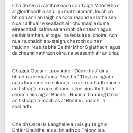
Chaidh Oscar air thoiseach don Taigh Mhòr. Bha e
a’ gleidheadh a shùil gu math biorach, feuch cò
bhiodh ann an taigh na còcaireachd an latha seo.
Nuair a fhuair e sealladh air, chunnaic e duine
eireachdail, calma air an robh dà cheann agus
ceithir làmhan, a’ togail na feòla às a’ choire. Ach
nuair a chaidh e a-staigh, cha robh duine ri
fhaicinn. Na àite bha Beithir Mhòr Sgiathach, agus
dà cheann nathrach oirre, na seasamh air an ùrlar.
Chagair Oscar ri Laoghaire, “Dèan thus’ air a’
bhiadh is nì mis’ air a’ Bheithir.” Thog e a sgiath
agus tharraing e a shleagh. Le aon sàthadh chuir e
an t-sleagh tro aon cheann, agus pìos dhith tron
cheann eile aig a’ Bheithir. Nuair a tharraing Oscar
an t-sleagh a-mach às a’ Bheithir, chaidh i à
sealladh.
Chaidh Oscar is Laoghaire air ais gu Taigh a’
Bhlàir Bhuidhe leis a’ bhiadh do Fhionn is a