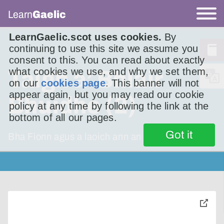
Learn
Gaelic
LearnGaelic.scot uses cookies.
By
continuing to use this site we assume you
consent to this. You can read about exactly
what cookies we use, and why we set them,
Taigh a’ Bhlàir
on our
cookies page
. This banner will not
appear again, but you may read our cookie
Bhuidhe (2)
policy at any time by following the link at the
bottom of all our pages.
Got it
Bha Fionn agus a laoich ann an Taigh a’ Bhlàir
toggle
pop-
over