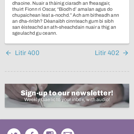
dhaoine. Nuair a thàinig ciaradh an fheasgair,
thuirt Fionn ri Oscar, “Biodh d’ amalan agus do
chupaichean leat a-nochd.” Ach am bitheadh ann
an dha-rìribh? Dèanaibh cinnteach gum bi sibh
san èisteachd an ath-sheachdain nuair a thig an
sgeulachd gu ceann.
Litir 400
Litir 402
Sign-up to our newsletter!
Weekly Gaelic to your inbox, with audio!