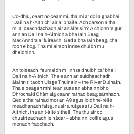
Co-dhiù, ceart no ceàrr mi, tha mi a’ dol a ghabhail
‘Dail na h-Aitnich’ air a’ bhaile. Ach carson a tha
mi a’ beachdachadh air an àite sin? A chionn ’s gur
ann an Dail na h-Aitnich a bha Iain Beag
MacAnndra a’ fuireach. Ged a bha Iain beag, cha
robh e bog. Tha mi airson innse dhuibh mu
dheidhinn.
An toiseach, feumaidh mi innse dhuibh cà’ bheil
Dail na h-Aitnich. Tha e ann an suidheachadh
àlainn ri taobh Uisge Thulnain – the River Dulnain.
Tha e beagan mhìltean suas an abhainn bho
Dhrochaid Chàrr aig ceann rathad beag sàmhach.
Ged a tha rathad mòr an A9 agus loidhne-rèile
meadhanach faisg, nuair a ruigeas tu Dail na h-
Aitnich, tha an t-àite sìtheil. Tha thu air do
chuairteachadh le nàdar – abhainn, coille agus
monadh fraochach.