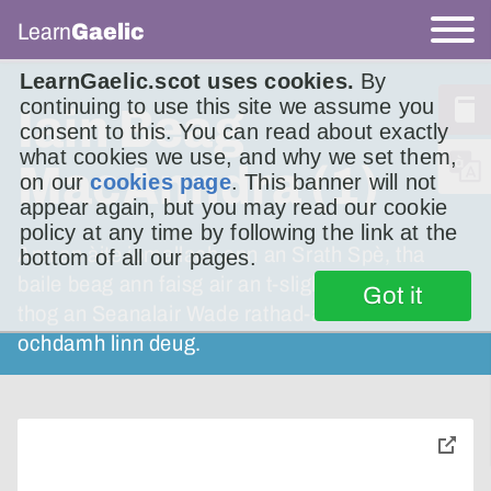
Learn
Gaelic
LearnGaelic.scot uses cookies.
By
continuing to use this site we assume you
Iain Beag
consent to this. You can read about exactly
what cookies we use, and why we set them,
MacAnndra (1)
on our
cookies page
. This banner will not
appear again, but you may read our cookie
policy at any time by following the link at the
Ann an àite iomallach ann an Srath Spè, tha
bottom of all our pages.
baile beag ann faisg air an t-slighe far an do
Got it
thog an Seanalair Wade rathad-airm anns an
ochdamh linn deug.
toggle
pop-
over