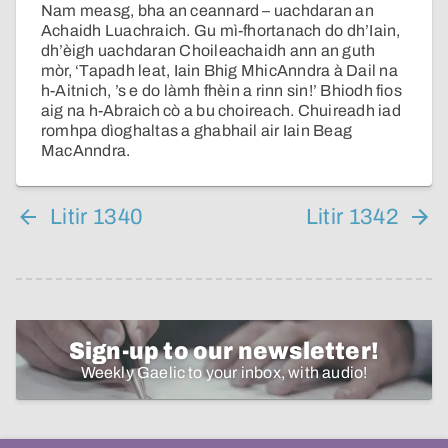
Nam measg, bha an ceannard – uachdaran an
Achaidh Luachraich. Gu mì-fhortanach do dh’Iain,
dh’èigh uachdaran Choileachaidh ann an guth
mòr, ‘Tapadh leat, Iain Bhig MhicAnndra à Dail na
h-Aitnich, ’s e do làmh fhèin a rinn sin!’ Bhiodh fios
aig na h-Abraich cò a bu choireach. Chuireadh iad
romhpa dìoghaltas a ghabhail air Iain Beag
MacAnndra.
Litir 1340
Litir 1342
Sign-up to our newsletter!
Weekly Gaelic to your inbox, with audio!