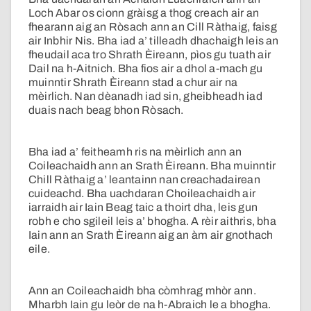
Loch Abar os cionn gràisg a thog creach air an
fhearann aig an Ròsach ann an Cill Ràthaig, faisg
air Inbhir Nis. Bha iad a’ tilleadh dhachaigh leis an
fheudail aca tro Shrath Èireann, pìos gu tuath air
Dail na h-Aitnich. Bha fios air a dhol a-mach gu
muinntir Shrath Èireann stad a chur air na
mèirlich. Nan dèanadh iad sin, gheibheadh iad
duais nach beag bhon Ròsach.
Bha iad a’ feitheamh ris na mèirlich ann an
Coileachaidh ann an Srath Èireann. Bha muinntir
Chill Ràthaig a’ leantainn nan creachadairean
cuideachd. Bha uachdaran Choileachaidh air
iarraidh air Iain Beag taic a thoirt dha, leis gun
robh e cho sgileil leis a’ bhogha. A rèir aithris, bha
Iain ann an Srath Èireann aig an àm air gnothach
eile.
Ann an Coileachaidh bha còmhrag mhòr ann.
Mharbh Iain gu leòr de na h-Abraich le a bhogha.