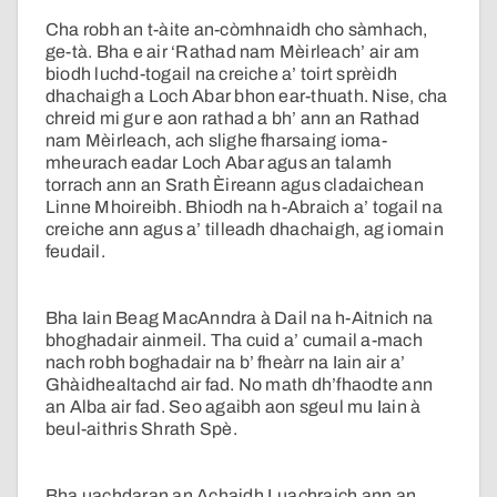
Cha robh an t-àite an-còmhnaidh cho sàmhach,
ge-tà. Bha e air ‘Rathad nam Mèirleach’ air am
biodh luchd-togail na creiche a’ toirt sprèidh
dhachaigh a Loch Abar bhon ear-thuath. Nise, cha
chreid mi gur e aon rathad a bh’ ann an Rathad
nam Mèirleach, ach slighe fharsaing ioma-
mheurach eadar Loch Abar agus an talamh
torrach ann an Srath Èireann agus cladaichean
Linne Mhoireibh. Bhiodh na h-Abraich a’ togail na
creiche ann agus a’ tilleadh dhachaigh, ag iomain
feudail.
Bha Iain Beag MacAnndra à Dail na h-Aitnich na
bhoghadair ainmeil. Tha cuid a’ cumail a-mach
nach robh boghadair na b’ fheàrr na Iain air a’
Ghàidhealtachd air fad. No math dh’fhaodte ann
an Alba air fad. Seo agaibh aon sgeul mu Iain à
beul-aithris Shrath Spè.
Bha uachdaran an Achaidh Luachraich ann an