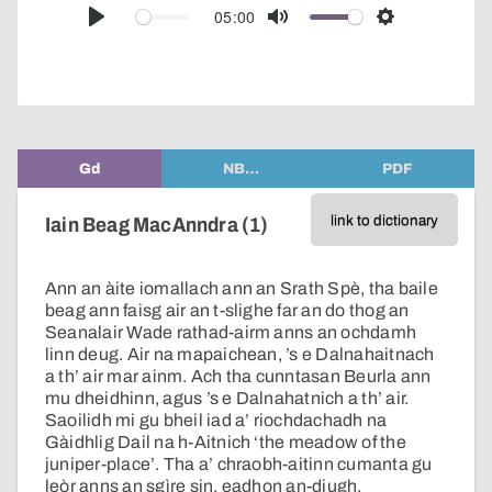
audio
05:00
Play
Mute
Settings
player
Gd
NB…
PDF
link to dictionary
Iain Beag MacAnndra (1)
Ann an àite iomallach ann an Srath Spè, tha baile
beag ann faisg air an t-slighe far an do thog an
Seanalair Wade rathad-airm anns an ochdamh
linn deug. Air na mapaichean, ’s e Dalnahaitnach
a th’ air mar ainm. Ach tha cunntasan Beurla ann
mu dheidhinn, agus ’s e Dalnahatnich a th’ air.
Saoilidh mi gu bheil iad a’ riochdachadh na
Gàidhlig Dail na h-Aitnich ‘the meadow of the
juniper-place’. Tha a’ chraobh-aitinn cumanta gu
leòr anns an sgìre sin, eadhon an-diugh.