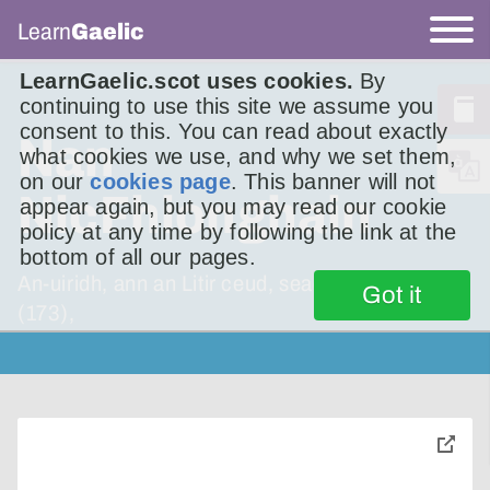
Learn
Gaelic
LearnGaelic.scot uses cookies.
By
continuing to use this site we assume you
consent to this. You can read about exactly
Nan
what cookies we use, and why we set them,
on our
cookies page
. This banner will not
NicFhionghain
appear again, but you may read our cookie
policy at any time by following the link at the
bottom of all our pages.
An-uiridh, ann an Litir ceud, seachdad ’s a trì
Got it
(173),
toggle
pop-
over