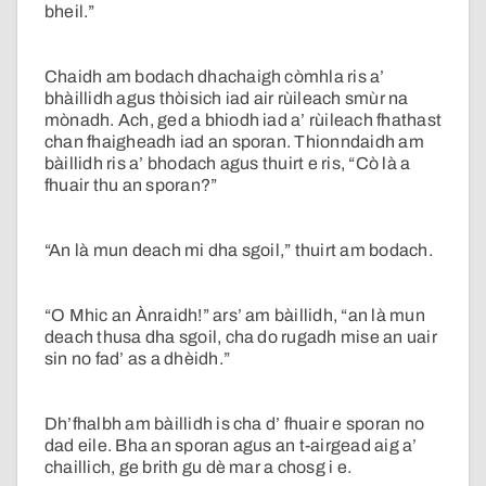
bheil.”
Chaidh am bodach dhachaigh còmhla ris a’
bhàillidh agus thòisich iad air rùileach smùr na
mònadh. Ach, ged a bhiodh iad a’ rùileach fhathast
chan fhaigheadh iad an sporan. Thionndaidh am
bàillidh ris a’ bhodach agus thuirt e ris, “Cò là a
fhuair thu an sporan?”
“An là mun deach mi dha sgoil,” thuirt am bodach.
“O Mhic an Ànraidh!” ars’ am bàillidh, “an là mun
deach thusa dha sgoil, cha do rugadh mise an uair
sin no fad’ as a dhèidh.”
Dh’fhalbh am bàillidh is cha d’ fhuair e sporan no
dad eile. Bha an sporan agus an t-airgead aig a’
chaillich, ge brith gu dè mar a chosg i e.