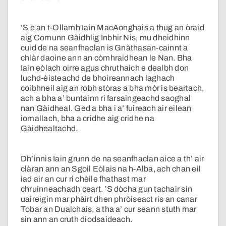
’S e an t-Ollamh Iain MacAonghais a thug an òraid
aig Comunn Gàidhlig Inbhir Nis, mu dheidhinn
cuid de na seanfhaclan is Gnàthasan-cainnt a
chlàr daoine ann an còmhraidhean le Nan. Bha
Iain eòlach oirre agus chruthaich e dealbh don
luchd-èisteachd de bhoireannach laghach
coibhneil aig an robh stòras a bha mòr is beartach,
ach a bha a’ buntainn ri farsaingeachd saoghal
nan Gàidheal. Ged a bha i a’ fuireach air eilean
iomallach, bha a cridhe aig cridhe na
Gàidhealtachd.
Dh’innis Iain grunn de na seanfhaclan aice a th’ air
clàran ann an Sgoil Eòlais na h-Alba, ach chan eil
iad air an cur ri chèile fhathast mar
chruinneachadh ceart. ’S dòcha gun tachair sin
uaireigin mar phàirt dhen phròiseact ris an canar
Tobar an Dualchais, a tha a’ cur seann stuth mar
sin ann an cruth diodsaideach.