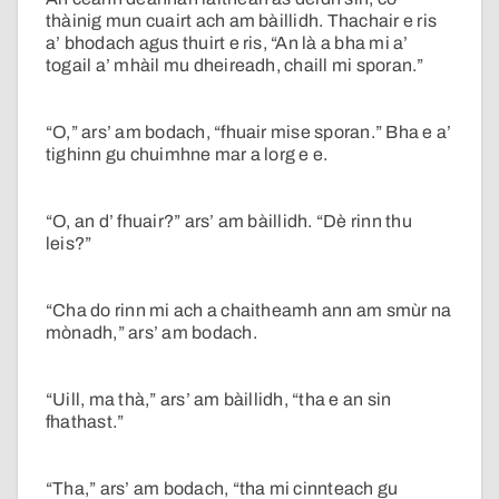
thàinig mun cuairt ach am bàillidh. Thachair e ris
a’ bhodach agus thuirt e ris, “An là a bha mi a’
togail a’ mhàil mu dheireadh, chaill mi sporan.”
“O,” ars’ am bodach, “fhuair mise sporan.” Bha e a’
tighinn gu chuimhne mar a lorg e e.
“O, an d’ fhuair?” ars’ am bàillidh. “Dè rinn thu
leis?”
“Cha do rinn mi ach a chaitheamh ann am smùr na
mònadh,” ars’ am bodach.
“Uill, ma thà,” ars’ am bàillidh, “tha e an sin
fhathast.”
“Tha,” ars’ am bodach, “tha mi cinnteach gu