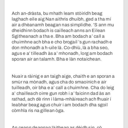
Ach an-dràsta, bu mhath leam stòiridh beag
laghach eile aig Nan aithris dhuibh, ged a tha mi
air a dhèanamh beagan nas sìmplidhe. ’S ann mu
dheidhinn bodach is cailleach anns an Eilean
Sgitheanach a tha e. Bha am bodach a’ call a
chuimhne ach bha e cho brogail ’s gun rachadh e
don mhonadh a h-uile là. Co-dhiù, là a bha seo,
agus e a’ tilleadh às a’ mhonadh, lorg am bodach
sporan air an talamh. Bha e làn notaichean.
Nuair a ràinig e an taigh aige, chaith e an sporan a
smùr na mònadh, agus cha do smaoinich e air
tuilleadh, oir bha e a’ call a chuimhne. Cha do leig
a’ chailleach oirre gun robh i a’ faicinn dad às an
rathad, ach dè rinn i làrna-mhàireach ach fhuair i
leabhar beag agus chuir i am bodach dha sgoil
còmhla ris na gillean òga.
An ceann deannan làithean as dèidh sin, cò