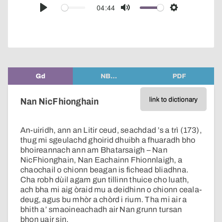
audio
04:44
Play
Mute
Settings
player
Gd
NB…
PDF
link to dictionary
Nan NicFhionghain
An-uiridh, ann an Litir ceud, seachdad ’s a trì (173),
thug mi sgeulachd ghoirid dhuibh a fhuaradh bho
bhoireannach ann am Bhatarsaigh – Nan
NicFhionghain, Nan Eachainn Fhionnlaigh, a
chaochail o chionn beagan is fichead bliadhna.
Cha robh dùil agam gun tillinn thuice cho luath,
ach bha mi aig òraid mu a deidhinn o chionn ceala-
deug, agus bu mhòr a chòrd i rium. Tha mi air a
bhith a’ smaoineachadh air Nan grunn tursan
bhon uair sin.