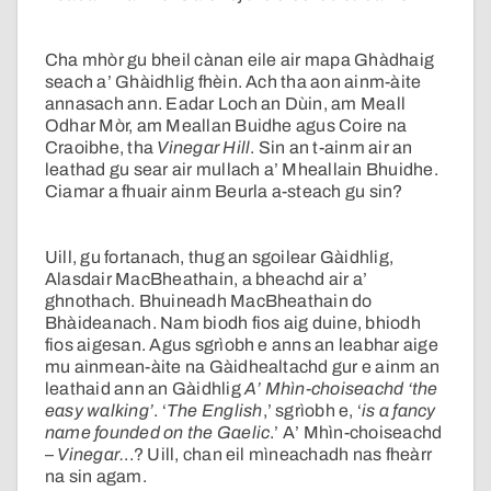
Cha mhòr gu bheil cànan eile air mapa Ghàdhaig
seach a’ Ghàidhlig fhèin. Ach tha aon ainm-àite
annasach ann. Eadar Loch an Dùin, am Meall
Odhar Mòr, am Meallan Buidhe agus Coire na
Craoibhe, tha
Vinegar Hill
. Sin an t-ainm air an
leathad gu sear air mullach a’ Mheallain Bhuidhe.
Ciamar a fhuair ainm Beurla a-steach gu sin?
Uill, gu fortanach, thug an sgoilear Gàidhlig,
Alasdair MacBheathain, a bheachd air a’
ghnothach. Bhuineadh MacBheathain do
Bhàideanach. Nam biodh fios aig duine, bhiodh
fios aigesan. Agus sgrìobh e anns an leabhar aige
mu ainmean-àite na Gàidhealtachd gur e ainm an
leathaid ann an Gàidhlig
A’ Mhìn-choiseachd ‘the
easy walking’
. ‘
The English
,’ sgrìobh e, ‘
is a fancy
name founded on the Gaelic
.’ A’ Mhìn-choiseachd
–
Vinegar.
..? Uill, chan eil mìneachadh nas fheàrr
na sin agam.