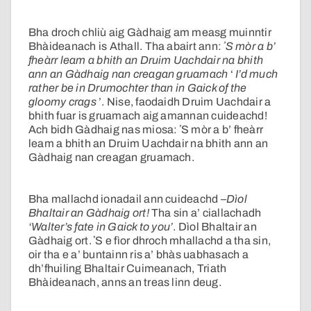
Bha droch chliù aig Gàdhaig am measg muinntir
Bhàideanach is Athall. Tha abairt ann:
ʼS mòr a b’
fheàrr leam a bhith an Druim Uachdair na bhith
ann an Gàdhaig nan creagan gruamach
‘
I’d much
rather be in Drumochter than in Gaick of the
gloomy crags
’. Nise, faodaidh Druim Uachdair a
bhith fuar is gruamach aig amannan cuideachd!
Ach bidh Gàdhaig nas miosa: ʼS mòr a b’ fheàrr
leam a bhith an Druim Uachdair na bhith ann an
Gàdhaig nan creagan gruamach.
Bha mallachd ionadail ann cuideachd –
Dìol
Bhaltair an Gàdhaig ort!
Tha sin a’ ciallachadh
‘Walter’s fate in Gaick to you’
. Dìol Bhaltair an
Gàdhaig ort. ʼS e fìor dhroch mhallachd a tha sin,
oir tha e a’ buntainn ris a’ bhàs uabhasach a
dh’fhuiling Bhaltair Cuimeanach, Triath
Bhàideanach, anns an treas linn deug.