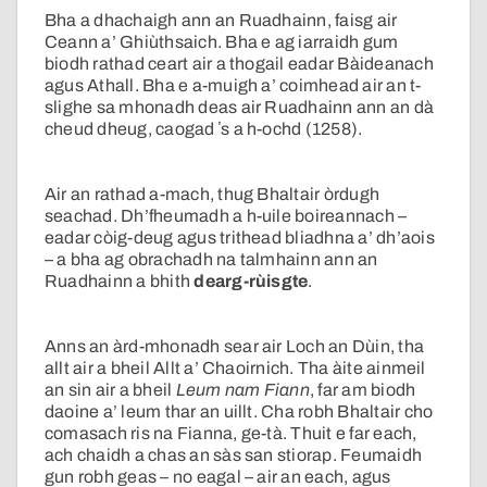
Bha a dhachaigh ann an Ruadhainn, faisg air
Ceann a’ Ghiùthsaich. Bha e ag iarraidh gum
biodh rathad ceart air a thogail eadar Bàideanach
agus Athall. Bha e a-muigh a’ coimhead air an t-
slighe sa mhonadh deas air Ruadhainn ann an dà
cheud dheug, caogad ʼs a h-ochd (1258).
Air an rathad a-mach, thug Bhaltair òrdugh
seachad. Dh’fheumadh a h-uile boireannach –
eadar còig-deug agus trithead bliadhna a’ dh’aois
– a bha ag obrachadh na talmhainn ann an
Ruadhainn a bhith
dearg-rùisgte
.
Anns an àrd-mhonadh sear air Loch an Dùin, tha
allt air a bheil Allt a’ Chaoirnich. Tha àite ainmeil
an sin air a bheil
Leum nam Fiann
, far am biodh
daoine a’ leum thar an uillt. Cha robh Bhaltair cho
comasach ris na Fianna, ge-tà. Thuit e far each,
ach chaidh a chas an sàs san stiorap. Feumaidh
gun robh geas – no eagal – air an each, agus