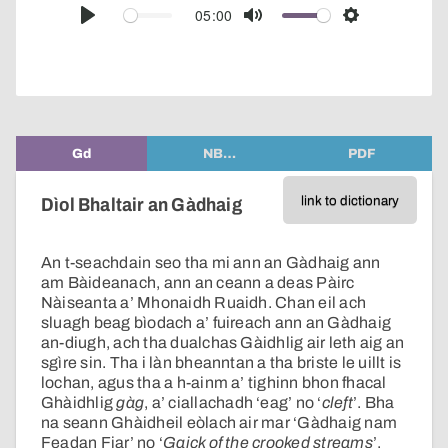
audio
05:00
Play
Mute
Settings
player
Gd
NB…
PDF
link to dictionary
Dìol Bhaltair an Gàdhaig
An t-seachdain seo tha mi ann an Gàdhaig ann
am Bàideanach, ann an ceann a deas Pàirc
Nàiseanta a’ Mhonaidh Ruaidh. Chan eil ach
sluagh beag bìodach a’ fuireach ann an Gàdhaig
an-diugh, ach tha dualchas Gàidhlig air leth aig an
sgìre sin. Tha i làn bheanntan a tha briste le uillt is
lochan, agus tha a h-ainm a’ tighinn bhon fhacal
Ghàidhlig
gàg
, a’ ciallachadh ‘eag’ no ‘
cleft
’. Bha
na seann Ghàidheil eòlach air mar ‘Gàdhaig nam
Feadan Fiar’ no ‘
Gaick of the crooked streams
’.