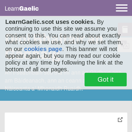
Learn
Gaelic
LearnGaelic.scot uses cookies.
By
continuing to use this site we assume you
Dìol Bhaltair an
consent to this. You can read about exactly
what cookies we use, and why we set them,
on our
cookies page
. This banner will not
Gàdhaig
appear again, but you may read our cookie
policy at any time by following the link at the
bottom of all our pages.
An t-seachdain seo tha mi ann an Gàdhaig ann
Got it
am Bàideanach, ann an ceann a deas Pàirc
Nàiseanta a’ Mhonaidh Ruaidh.
toggle
pop-
over