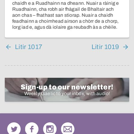
chaidh e a Ruadhainn na dheann. Nuair a ràinig e
Ruadhainn, cha robh air fhàgail de Bhaltair ach
aon chas – fhathast san stiorap. Nuair a chaidh
feadhainn a choimhead airson a chòrr de a chorp,
lorg iad e, agus dà iolaire ga reubadh às a chèile.
Litir 1017
Litir 1019
Sign-up to our newsletter!
Weekly Gaelic to your inbox, with audio!