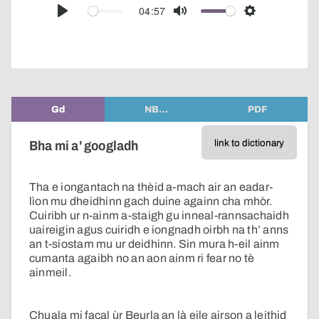
audio
04:57
Play
Mute
Settings
player
Gd
NB…
PDF
link to dictionary
Bha mi a' googladh
Tha e iongantach na thèid a-mach air an eadar-
lìon mu dheidhinn gach duine againn cha mhòr.
Cuiribh ur n-ainm a-staigh gu inneal-rannsachaidh
uaireigin agus cuiridh e iongnadh oirbh na th’ anns
an t-siostam mu ur deidhinn. Sin mura h-eil ainm
cumanta agaibh no an aon ainm ri fear no tè
ainmeil.
Chuala mi facal ùr Beurla an là eile airson a leithid