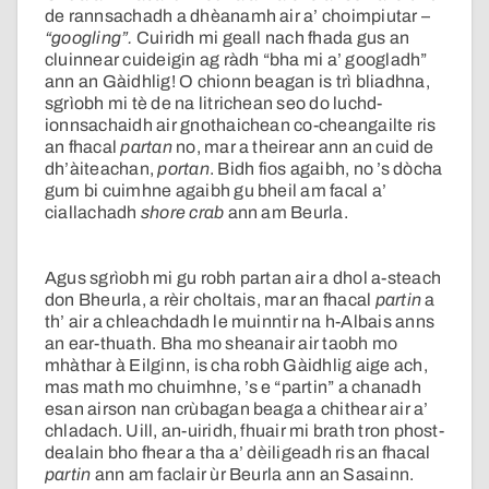
de rannsachadh a dhèanamh air a’ choimpiutar –
“googling”.
Cuiridh mi geall nach fhada gus an
cluinnear cuideigin ag ràdh “bha mi a’ googladh”
ann an Gàidhlig! O chionn beagan is trì bliadhna,
sgrìobh mi tè de na litrichean seo do luchd-
ionnsachaidh air gnothaichean co-cheangailte ris
an fhacal
partan
no, mar a theirear ann an cuid de
dh’àiteachan,
portan
. Bidh fios agaibh, no ’s dòcha
gum bi cuimhne agaibh gu bheil am facal a’
ciallachadh
shore crab
ann am Beurla.
Agus sgrìobh mi gu robh partan air a dhol a-steach
don Bheurla, a rèir choltais, mar an fhacal
partin
a
th’ air a chleachdadh le muinntir na h-Albais anns
an ear-thuath. Bha mo sheanair air taobh mo
mhàthar à Eilginn, is cha robh Gàidhlig aige ach,
mas math mo chuimhne, ’s e “partin” a chanadh
esan airson nan crùbagan beaga a chithear air a’
chladach. Uill, an-uiridh, fhuair mi brath tron phost-
dealain bho fhear a tha a’ dèiligeadh ris an fhacal
partin
ann am faclair ùr Beurla ann an Sasainn.