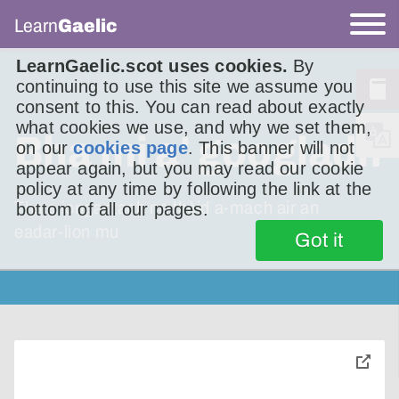
Learn
Gaelic
LearnGaelic.scot uses cookies.
By
continuing to use this site we assume you
consent to this. You can read about exactly
what cookies we use, and why we set them,
Bha mi a' googladh
on our
cookies page
. This banner will not
appear again, but you may read our cookie
policy at any time by following the link at the
Tha e iongantach na thèid a-mach air an
bottom of all our pages.
eadar-lìon mu
Got it
toggle
pop-
over