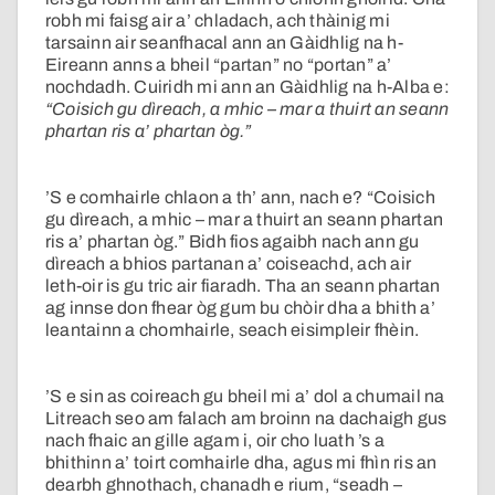
robh mi faisg air a’ chladach, ach thàinig mi
tarsainn air seanfhacal ann an Gàidhlig na h-
Eireann anns a bheil “partan” no “portan” a’
nochdadh. Cuiridh mi ann an Gàidhlig na h-Alba e:
“Coisich gu dìreach, a mhic – mar a thuirt an seann
phartan ris a’ phartan òg.”
’S e comhairle chlaon a th’ ann, nach e? “Coisich
gu dìreach, a mhic – mar a thuirt an seann phartan
ris a’ phartan òg.” Bidh fios agaibh nach ann gu
dìreach a bhios partanan a’ coiseachd, ach air
leth-oir is gu tric air fiaradh. Tha an seann phartan
ag innse don fhear òg gum bu chòir dha a bhith a’
leantainn a chomhairle, seach eisimpleir fhèin.
’S e sin as coireach gu bheil mi a’ dol a chumail na
Litreach seo am falach am broinn na dachaigh gus
nach fhaic an gille agam i, oir cho luath ’s a
bhithinn a’ toirt comhairle dha, agus mi fhìn ris an
dearbh ghnothach, chanadh e rium, “seadh –