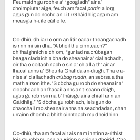
Feumaidh gu robh e a’ “googladh” air a’
choimpiutar aige, feuch am facal
partin
a lorg,
agus gun do nochd an Litir Ghàidhlig agam am
measg a h-uile càil eile.
Co-dhiù, dh’iarr e orm an litir eadar-theangachadh
is rinn mi sin dha. “A bheil thu cinnteach?”
dh’fhaighnich e dhiom, “gur iad na crùbagan
beaga cladaich a bha do sheanair a’ ciallachadh,
oir tha e coltach nach e sin a’ chiall a th’ air an
fhacal anns a’ Bheurla Ghallda an-diugh. Tha e a-
nise a’ ciallachadh
crùbag ruadh
, an seòrsa a tha
math airson ithe. ’S dòcha gu robh do sheanair a’
cleachdadh an fhacail anns an t-seann dòigh,
agus gu robh sin na b’ fhàisge air a chiall ann an
Gàidhlig.” ’S dòcha gu robh ach, leis gun do
chaochail mo sheanair anns na seachdadan, chan
urrainn dhomh a bhith cinnteach mu dheidhinn.
Co-dhiù, tha am facal air ais nam inntinn a-rithist
leis gu robh mi ann an Eirinn o chionn ghoirid. Cha