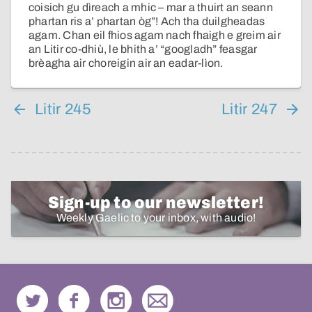
coisich gu dìreach a mhic – mar a thuirt an seann
phartan ris a’ phartan òg”! Ach tha duilgheadas
agam. Chan eil fhios agam nach fhaigh e greim air
an Litir co-dhiù, le bhith a’ “googladh” feasgar
brèagha air choreigin air an eadar-lìon.
Litir 245
Litir 247
Sign-up to our newsletter!
Weekly Gaelic to your inbox, with audio!