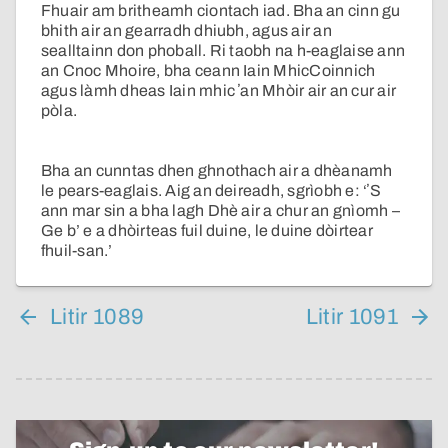
Fhuair am britheamh ciontach iad. Bha an cinn gu
bhith air an gearradh dhiubh, agus air an
sealltainn don phoball. Ri taobh na h-eaglaise ann
an Cnoc Mhoire, bha ceann Iain MhicCoinnich
agus làmh dheas Iain mhic ʼan Mhòir air an cur air
pòla.
Bha an cunntas dhen ghnothach air a dhèanamh
le pears-eaglais. Aig an deireadh, sgrìobh e: ‘ʼS
ann mar sin a bha lagh Dhè air a chur an gnìomh –
Ge b’ e a dhòirteas fuil duine, le duine dòirtear
fhuil-san.’
Litir 1089
Litir 1091