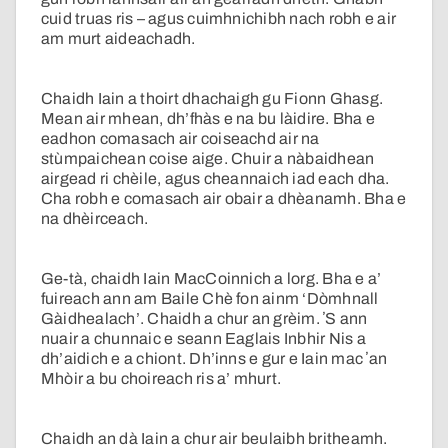
cuid truas ris – agus cuimhnichibh nach robh e air
am murt aideachadh.
Chaidh Iain a thoirt dhachaigh gu Fionn Ghasg.
Mean air mhean, dh’fhàs e na bu làidire. Bha e
eadhon comasach air coiseachd air na
stùmpaichean coise aige. Chuir a nàbaidhean
airgead ri chèile, agus cheannaich iad each dha.
Cha robh e comasach air obair a dhèanamh. Bha e
na dhèirceach.
Ge-tà, chaidh Iain MacCoinnich a lorg. Bha e a’
fuireach ann am Baile Chè fon ainm ‘Dòmhnall
Gàidhealach’. Chaidh a chur an grèim. ʼS ann
nuair a chunnaic e seann Eaglais Inbhir Nis a
dh’aidich e a chiont. Dh’inns e gur e Iain mac ʼan
Mhòir a bu choireach ris a’ mhurt.
Chaidh an dà Iain a chur air beulaibh britheamh.