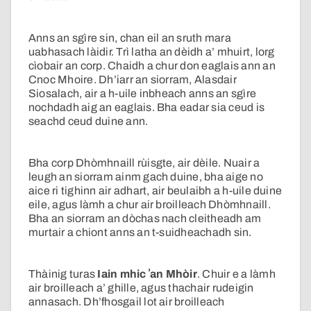
Anns an sgìre sin, chan eil an sruth mara
uabhasach làidir. Trì latha an dèidh a’ mhuirt, lorg
cìobair an corp. Chaidh a chur don eaglais ann an
Cnoc Mhoire. Dh’iarr an siorram, Alasdair
Siosalach, air a h-uile inbheach anns an sgìre
nochdadh aig an eaglais. Bha eadar sia ceud is
seachd ceud duine ann.
Bha corp Dhòmhnaill rùisgte, air dèile. Nuair a
leugh an siorram ainm gach duine, bha aige no
aice ri tighinn air adhart, air beulaibh a h-uile duine
eile, agus làmh a chur air broilleach Dhòmhnaill.
Bha an siorram an dòchas nach cleitheadh am
murtair a chiont anns an t-suidheachadh sin.
Thàinig turas
Iain mhic ʼan Mhòir
. Chuir e a làmh
air broilleach a’ ghille, agus thachair rudeigin
annasach. Dh’fhosgail lot air broilleach