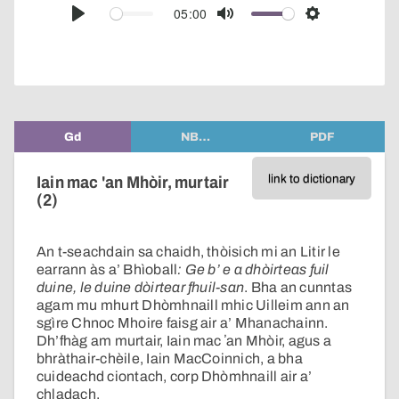
audio
05:00
Play
Mute
Settings
player
Gd
NB…
PDF
link to dictionary
Iain mac 'an Mhòir, murtair
(2)
An t-seachdain sa chaidh, thòisich mi an Litir le
earrann às a’ Bhìoball
: Ge b’ e a dhòirteas fuil
duine, le duine dòirtear fhuil-san
.
Bha an cunntas
agam mu mhurt Dhòmhnaill mhic Uilleim ann an
sgìre Chnoc Mhoire faisg air a’ Mhanachainn.
Dh’fhàg am murtair, Iain mac ʼan Mhòir, agus a
bhràthair-chèile, Iain MacCoinnich, a bha
cuideachd ciontach, corp Dhòmhnaill air a’
chladach.