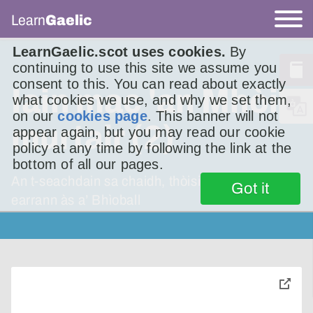
Learn
Gaelic
LearnGaelic.scot uses cookies.
By
continuing to use this site we assume you
consent to this. You can read about exactly
Iain mac 'an Mhòir,
what cookies we use, and why we set them,
on our
cookies page
. This banner will not
murtair (2)
appear again, but you may read our cookie
policy at any time by following the link at the
bottom of all our pages.
An t-seachdain sa chaidh, thòisich mi an Litir le
Got it
earrann às a’ Bhìoball
toggle
pop-
over