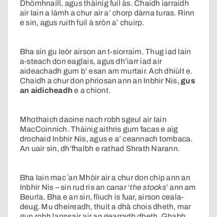
Dhòmhnaill, agus thàinig fuil às. Chaidh iarraidh
air Iain a làmh a chur air a’ chorp dàrna turas. Rinn
e sin, agus ruith fuil à sròn a’ chuirp.
Bha sin gu leòr airson an t-siorraim. Thug iad Iain
a-steach don eaglais, agus dh’iarr iad air
aideachadh gum b’ esan am murtair. Ach dhiùlt e.
Chaidh a chur don phrìosan ann an Inbhir Nis,
gus
an aidicheadh
e a chiont.
Mhothaich daoine nach robh sgeul air Iain
MacCoinnich. Thàinig aithris gum facas e aig
drochaid Inbhir Nis, agus e a’ ceannach tombaca.
An uair sin, dh’fhalbh e rathad Shrath Narann.
Bha Iain mac ʼan Mhòir air a chur don chip ann an
Inbhir Nis – sin rud ris an canar ‘
the stocks
’ ann am
Beurla. Bha e an sin, fliuch is fuar, airson ceala-
deug. Mu dheireadh, thuit a dhà chois dheth, mar
gun robh lannsair air an gearradh dheth. Ghabh