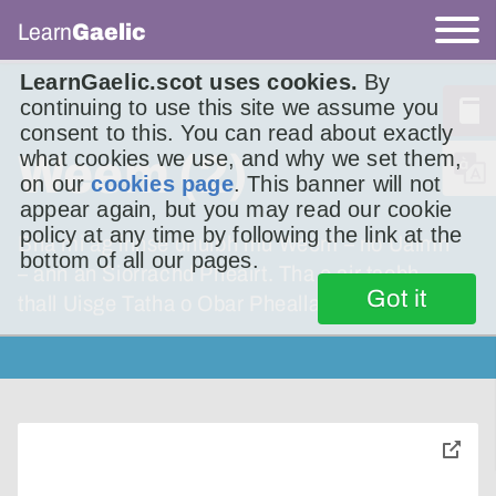
Learn
Gaelic
LearnGaelic.scot uses cookies.
By
continuing to use this site we assume you
consent to this. You can read about exactly
Weem (2)
what cookies we use, and why we set them,
on our
cookies page
. This banner will not
appear again, but you may read our cookie
policy at any time by following the link at the
Bha mi ag innse dhuibh mu Weem – no Uaimh
bottom of all our pages.
– ann an Siorrachd Pheairt. Tha e air taobh
Got it
thall Uisge Tatha o Obar Pheallaidh.
toggle
pop-
over