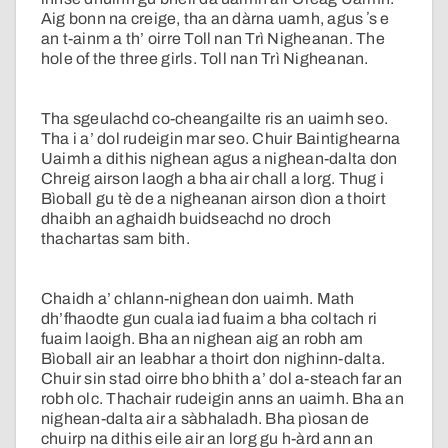
Aig bonn na creige, tha an dàrna uamh, agus ʼs e
an t-ainm a th’ oirre Toll nan Trì Nigheanan. The
hole of the three girls. Toll nan Trì Nigheanan.
Tha sgeulachd co-cheangailte ris an uaimh seo.
Tha i a’ dol rudeigin mar seo. Chuir Baintighearna
Uaimh a dithis nighean agus a nighean-dalta don
Chreig airson laogh a bha air chall a lorg. Thug i
Bìoball gu tè de a nigheanan airson dìon a thoirt
dhaibh an aghaidh buidseachd no droch
thachartas sam bith.
Chaidh a’ chlann-nighean don uaimh. Math
dh’fhaodte gun cuala iad fuaim a bha coltach ri
fuaim laoigh. Bha an nighean aig an robh am
Bìoball air an leabhar a thoirt don nighinn-dalta.
Chuir sin stad oirre bho bhith a’ dol a-steach far an
robh olc. Thachair rudeigin anns an uaimh. Bha an
nighean-dalta air a sàbhaladh. Bha pìosan de
chuirp na dithis eile air an lorg gu h-àrd ann an