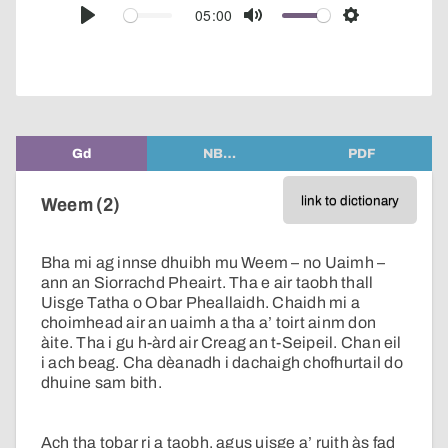
audio
05:00
Play
Mute
Settings
player
Gd
NB…
PDF
link to dictionary
Weem (2)
Bha mi ag innse dhuibh mu Weem – no Uaimh –
ann an Siorrachd Pheairt. Tha e air taobh thall
Uisge Tatha o Obar Pheallaidh. Chaidh mi a
choimhead air an uaimh a tha a’ toirt ainm don
àite. Tha i gu h-àrd air Creag an t-Seipeil. Chan eil
i ach beag. Cha dèanadh i dachaigh chofhurtail do
dhuine sam bith.
Ach tha tobar ri a taobh, agus uisge a’ ruith às fad