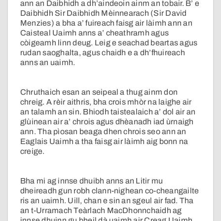
ann an Daibhidh a dh’aindeoin ainm an tobair. B’ e
Daibhidh Sir Daibhidh Mèinnearach (Sir David
Menzies) a bha a’ fuireach faisg air làimh ann an
Caisteal Uaimh anns a’ cheathramh agus
còigeamh linn deug. Leig e seachad beartas agus
rudan saoghalta, agus chaidh e a dh’fhuireach
anns an uaimh.
Chruthaich esan an seipeal a thug ainm don
chreig. A rèir aithris, bha crois mhòr na laighe air
an talamh an sin. Bhiodh taistealaich a’ dol air an
glùinean air a’ chrois agus dhèanadh iad ùrnaigh
ann. Tha pìosan beaga dhen chrois seo ann an
Eaglais Uaimh a tha faisg air làimh aig bonn na
creige.
Bha mi ag innse dhuibh anns an Litir mu
dheireadh gun robh clann-nighean co-cheangailte
ris an uaimh. Uill, chan e sin an sgeul air fad. Tha
an t-Urramach Teàrlach MacDhonnchaidh ag
innse dhuinn gu bheil dà uaimh air Creag Uaimh.