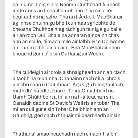
na h-ùine. Leig sin le Naomh Cùithbeart fuireach
innte anns an t-seachdamh linn. Tha sin a rèir
beul-aithris na sgìre. Tha an t-Àrd-oll. MacBhàtair
ag innse dhuinn gu bheil cunntas sgrìobhte de
bheatha Chùithbeirt ag ràdh gun tàinig e gu baile
air an robh Dul. Bha e na aonaran air beinn chas
ann an coille, dìreach mìle air falbh. B’ e Doilweme
an t-ainm a bh’ air an àite. Bha MacBhàtair dhen
bheachd gum b’ e sin Dul faisg air Weem.
Tha cuideigin air crois a shnaigheadh ann an clach
ri taobh na h-uamha. Chanainn nach eil a’ chrois
idir cho sean ri Cùithbeart. Agus, gu h-iongantach,
math dh’fhaodte, chan e Tobar Chùithbeirt no
Uamh Chùithbeirt a th’ air na h-àiteachan sin.
Canaidh daoine St David’s Well ris an tobar. Tha
mi an dùil gur e sin Tobar Dhaibhidh ann an
Gàidhlig, ged nach d’ fhuair mi dearbhadh air sin.
Thathar a’ smaoineachadh nach e naomh a bh’