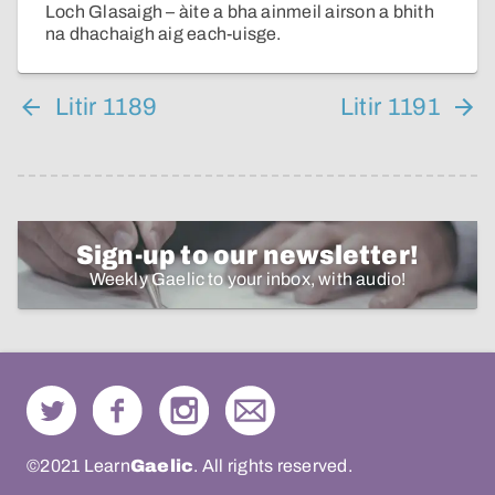
Loch Glasaigh – àite a bha ainmeil airson a bhith
na dhachaigh aig each-uisge.
Litir 1189
Litir 1191
Sign-up to our newsletter!
Weekly Gaelic to your inbox, with audio!
©2021 Learn
Gaelic
. All rights reserved.