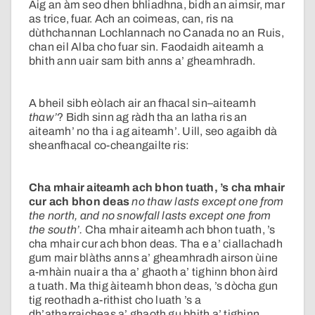
Aig an àm seo dhen bhliadhna, bidh an aimsir, mar
as trice, fuar. Ach an coimeas, can, ris na
dùthchannan Lochlannach no Canada no an Ruis,
chan eil Alba cho fuar sin. Faodaidh aiteamh a
bhith ann uair sam bith anns a’ gheamhradh.
A bheil sibh eòlach air an fhacal sin–aiteamh
thaw’
? Bidh sinn ag ràdh tha an latha ris an
aiteamh’ no tha i ag aiteamh’. Uill, seo agaibh dà
sheanfhacal co-cheangailte ris:
Cha mhair aiteamh ach bhon tuath, ’s cha mhair
cur ach bhon deas
no thaw lasts except one from
the north, and no snowfall lasts except one from
the south’.
Cha mhair aiteamh ach bhon tuath, ’s
cha mhair cur ach bhon deas. Tha e a’ ciallachadh
gum mair blàths anns a’ gheamhradh airson ùine
a-mhàin nuair a tha a’ ghaoth a’ tighinn bhon àird
a tuath. Ma thig àiteamh bhon deas, ’s dòcha gun
tig reothadh a-rithist cho luath ’s a
dh’atharraicheas a’ ghaoth gu bhith a’ tighinn