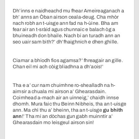
Dh’inns e naidheachd mu fhear Ameireaganach a
bh’ anns an Òban airson ceala-deug. Cha mhòr
nach robh an t-uisge ann fad na h-ùine. Bha am
fear air an t-sràid agus chunnaic e balach òg a
bhuineadh don bhaile. Nach bi an turadh ann an
seo uair sam bith?’ dh’fhaighnich e dhen ghille.
Ciamar a bhiodh fios agamsa?’ fhreagair an gille.
Chan eil mi ach còig bliadhna a dh’aois!’
Tha e a’ cur nam chuimhne ro-shealladh na h-
aimsir a chuala mi airson a’ Ghearasdain.
Coimhead a-mach air an uinneig,’ chaidh innse
dhomh. Mura faic thu Beinn Nibheis, tha an t-uisge
ann. Ma chì thu a’ bheinn, tha an t-uisge
gu bhith
ann
!’ Tha mi an dòchas gun gabh muinntir a’
Ghearasdain mo leisgeul airson sin!