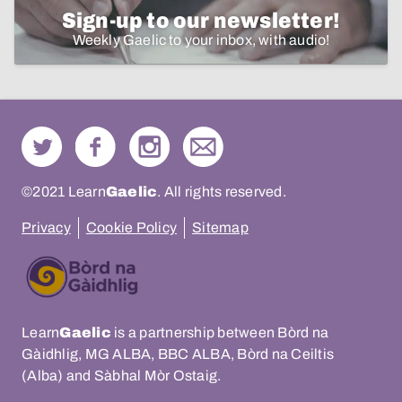
Sign-up to our newsletter!
Weekly Gaelic to your inbox, with audio!
©2021 Learn
Gaelic
. All rights reserved.
Privacy
Cookie Policy
Sitemap
Learn
Gaelic
is a partnership between Bòrd na
Gàidhlig, MG ALBA, BBC ALBA, Bòrd na Ceiltis
(Alba) and Sàbhal Mòr Ostaig.