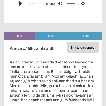
audio
04:59
Play
Mute
Settings
player
Gd
NB…
PDF
link to dictionary
Aimsir a’ Gheamhraidh
Air an latha mu dheireadh dhen Mhòd Nàiseanta
ann an Inbhir Nis an-uiridh, chuala mi beagan
fealla-dhà a chòrd rium. Bha cuideigin a’ bruidhinn
mun Òban, far am bi am Mòd am-bliadhna. Bha e
ag ràdh gun robh fras no dhà ann fhad ’s a bha am
Mòd ann an Inbhir Nis, ged a bha an aimsir an ìre
mhath tioram. Nam biodh daoine a’ coimhead
airson a leithid de dh’aimsir–fras no dhà–anns an
Òban, bha deagh theans ann
gum faigheadh iad i.