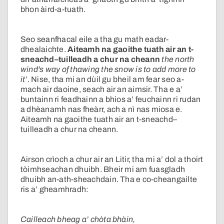
bhon àird-a-tuath.
Seo seanfhacal eile a tha gu math eadar-
dhealaichte.
Aiteamh
na gaoithe tuath air an t-
sneachd–tuilleadh a chur na cheann
the north
wind's way of thawing the snow is to add more to
it’
. Nise, tha mi an dùil gu bheil am fear seo a-
mach air daoine, seach air an aimsir. Tha e a’
buntainn ri feadhainn a bhios a’ feuchainn ri rudan
a dhèanamh nas fheàrr, ach a nì nas miosa e.
Aiteamh
na gaoithe tuath air an t-sneachd–
tuilleadh a chur na cheann.
Airson crìoch a chur air an Litir, tha mi a’ dol a thoirt
tòimhseachan dhuibh. Bheir mi am fuasgladh
dhuibh an-ath-sheachdain. Tha e co-cheangailte
ris a’ gheamhradh:
Cailleach bheag a’ chòta bhàin,