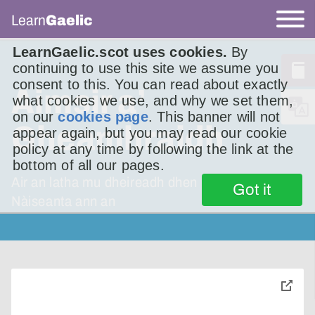
Learn
Gaelic
LearnGaelic.scot uses cookies.
By
continuing to use this site we assume you
consent to this. You can read about exactly
Aimsir a’
what cookies we use, and why we set them,
on our
cookies page
. This banner will not
Gheamhraidh
appear again, but you may read our cookie
policy at any time by following the link at the
bottom of all our pages.
Air an latha mu dheireadh dhen Mhòd
Got it
Nàiseanta ann an
toggle
pop-
over