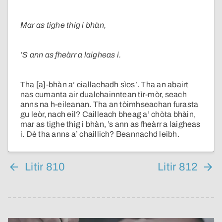
Mar as tighe thig i bhàn,
’S ann as fheàrr a laigheas i.
Tha [a]-bhàn a’ ciallachadh sìos’. Tha an abairt
nas cumanta air dualchainntean tìr-mòr, seach
anns na h-eileanan. Tha an tòimhseachan furasta
gu leòr, nach eil? Cailleach bheag a’ chòta bhàin,
mar as tighe thig i bhàn, ’s ann as fheàrr a laigheas
i. Dè tha anns a’ chaillich? Beannachd leibh.
Litir 810
Litir 812