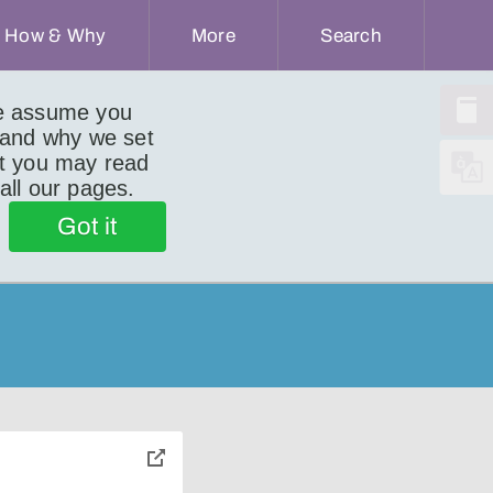
How & Why
More
Search
we assume you
 and why we set
ut you may read
 all our pages.
Got it
toggle
pop-