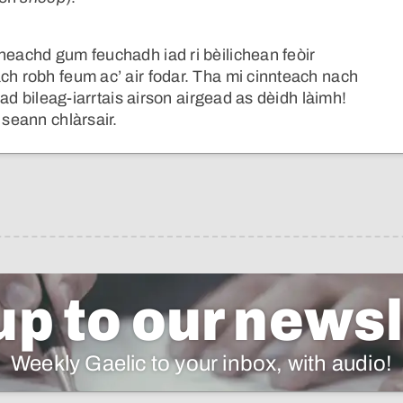
heachd gum feuchadh iad ri bèilichean feòir
ch robh feum ac’ air fodar. Tha mi cinnteach nach
 iad bileag-iarrtais airson airgead as dèidh làimh!
 seann chlàrsair.
up to our newsl
Weekly Gaelic to your inbox, with audio!