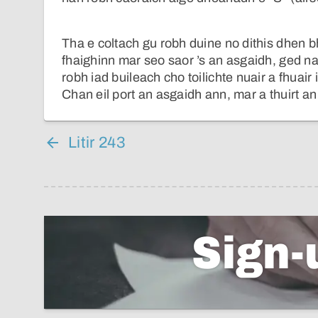
Tha e coltach gu robh duine no dithis dhen b
fhaighinn mar seo saor ’s an asgaidh, ged na
robh iad buileach cho toilichte nuair a fhuair
Chan eil port an asgaidh ann, mar a thuirt an
Litir 243
Sign-