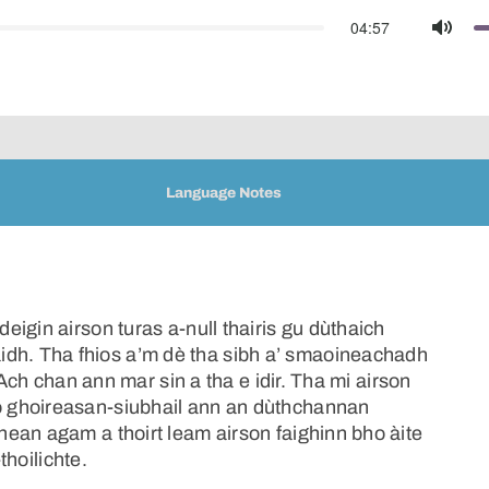
04:57
Mute
Language Notes
igin airson turas a-null thairis gu dùthaich
h. Tha fhios a’m dè tha sibh a’ smaoineachadh
 Ach chan ann mar sin a tha e idir. Tha mi airson
 ghoireasan-siubhail ann an dùthchannan
ean agam a thoirt leam airson faighinn bho àite
thoilichte.