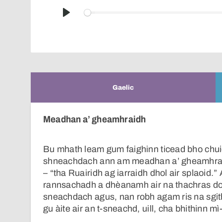
Play
Gaelic
Meadhan a’ gheamhraidh
Bu mhath leam gum faighinn ticead bho chuide
shneachdach ann am meadhan a’ gheamhraid
– “tha Ruairidh ag iarraidh dhol air splaoid.”
rannsachadh a dhèanamh air na thachras do
sneachdach agus, nan robh agam ris na sgith
gu àite air an t-sneachd, uill, cha bhithinn mì-