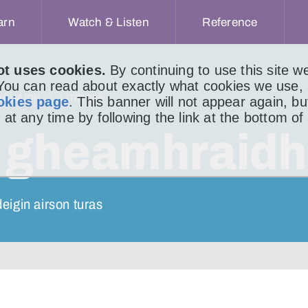
arn
Watch & Listen
Reference
ot uses cookies.
By continuing to use this site 
 You can read about exactly what cookies we use,
ACHAIDH
LITIR 244
okies page
. This banner will not appear again, b
 at any time by following the link at the bottom of
 gheamhraidh
eigin airson turas