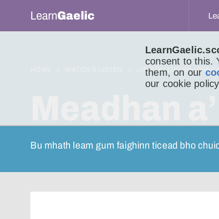
Learn
Gaelic
Le
LearnGaelic.sc
consent to this.
HOME
WATCH & LISTEN
LITIR DO LUCHD-IONNS
them, on our
co
our cookie policy
Meadhan a’
Bu mhath leam gum faighinn ticead bho chuid