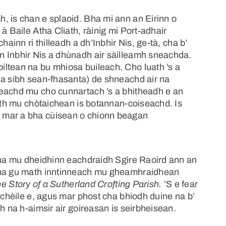
, is chan e splaoid. Bha mi ann an Eirinn o
à Baile Atha Cliath, ràinig mi Port-adhair
hainn ri thilleadh a dh’Inbhir Nis, ge-tà, cha b’
n Inbhir Nis a dhùnadh air sàilleamh sneachda.
ltean na bu mhiosa buileach. Cho luath ’s a
ha sibh sean-fhasanta) de shneachd air na
heachd mu cho cunnartach ’s a bhitheadh e an
guth mu chòtaichean is botannan-coiseachd. Is
 mar a bha cùisean o chionn beagan
 tha mu dheidhinn eachdraidh Sgìre Raoird ann an
 bha gu math inntinneach mu gheamhraidhean
e Story of a Sutherland Crofting Parish.
’S e fear
i chèile e, agus mar phost cha bhiodh duine na b’
h na h-aimsir air goireasan is seirbheisean.