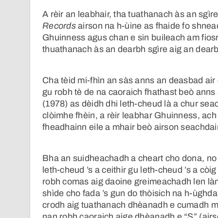
A rèir an leabhair, tha tuathanach às an sgì
Records
airson na h-ùine as fhaide fo shne
Ghuinness agus chan e sin buileach am fiosr
thuathanach às an dearbh sgìre aig an dearbh
Cha tèid mi-fhìn an sàs anns an deasbad air 
gu robh tè de na caoraich fhathast beò anns
(1978) as dèidh dhi leth-cheud là a chur seac
clòimhe fhèin, a rèir leabhar Ghuinness, ac
fheadhainn eile a mhair beò airson seachdain
Bha an suidheachadh a cheart cho dona, no
leth-cheud ’s a ceithir gu leth-cheud ’s a c
robh comas aig daoine greimeachadh len làm
shìde cho fada ’s gun do thòisich na h-ùghdar
crodh aig tuathanach dhèanadh e cumadh m
nan robh caoraich aige dhèanadh e “S” (air