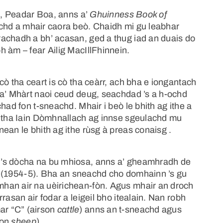
re, Peadar Boa, anns a’
Ghuinness Book of
achd a mhair caora beò. Chaidh mi gu leabhar
achadh a bh’ acasan, ged a thug iad an duais do
 àm – fear Ailig MacIllFhinnein.
cò tha ceart is cò tha ceàrr, ach bha e iongantach
 a’ Mhàrt naoi ceud deug, seachdad ’s a h-ochd
had fon t-sneachd. Mhair i beò le bhith ag ithe a
h tha Iain Dòmhnallach ag innse sgeulachd mu
ean le bhith ag ithe rùsg à preas conaisg .
 ’s dòcha na bu mhiosa, anns a’ gheamhradh de
òig (1954-5). Bha an sneachd cho domhainn ’s gu
han air na uèirichean-fòn. Agus mhair an droch
rasan air fodar a leigeil bho itealain. Nan robh
ar “C” (airson
cattle
) anns an t-sneachd agus
son
sheep
).