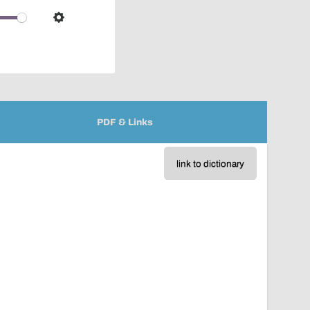
over
audio
Settings
player
PDF & Links
link to dictionary