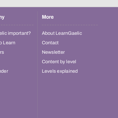
hy
More
lic important?
About LearnGaelic
o Learn
Contact
rs
Newsletter
Content by level
nder
Levels explained