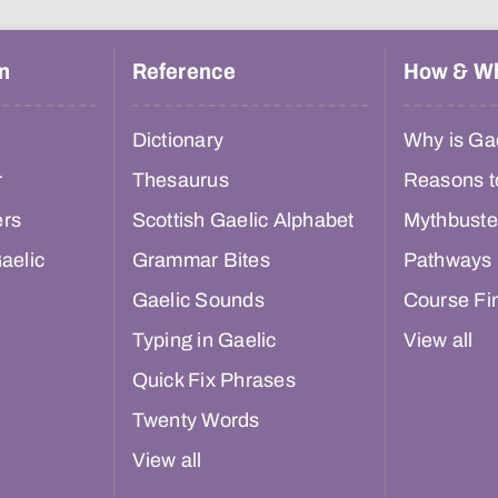
n
Reference
How & W
Dictionary
Why is Gae
r
Thesaurus
Reasons t
ers
Scottish Gaelic Alphabet
Mythbuste
aelic
Grammar Bites
Pathways
Gaelic Sounds
Course Fi
Typing in Gaelic
View all
Quick Fix Phrases
Twenty Words
View all