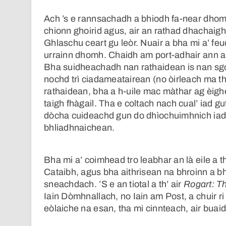
Ach ’s e rannsachadh a bhiodh fa-near dhomh
chionn ghoirid agus, air an rathad dhachaigh 
Ghlaschu ceart gu leòr. Nuair a bha mi a’ feuc
urrainn dhomh. Chaidh am port-adhair ann a
Bha suidheachadh nan rathaidean is nan sgoi
nochd trì ciadameatairean (no òirleach ma t
rathaidean, bha a h-uile mac màthar ag èig
taigh fhàgail. Tha e coltach nach cual’ iad 
dòcha cuideachd gun do dhìochuimhnich iad
bhliadhnaichean.
Bha mi a’ coimhead tro leabhar an là eile a
Cataibh, agus bha aithrisean na bhroinn a
sneachdach. ’S e an tiotal a th’ air
Rogart: Th
Iain Dòmhnallach, no Iain am Post, a chuir r
eòlaiche na esan, tha mi cinnteach, air buaid