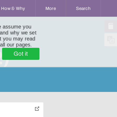
How & Why
More
Search
we assume you
 and why we set
ut you may read
 all our pages.
2)
Got it
toggle
pop-