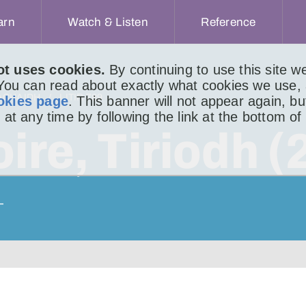
arn
Watch & Listen
Reference
ot uses cookies.
By continuing to use this site 
 You can read about exactly what cookies we use,
ACHAIDH
LITIR 789
okies page
. This banner will not appear again, b
 at any time by following the link at the bottom of
ire, Tiriodh (
–