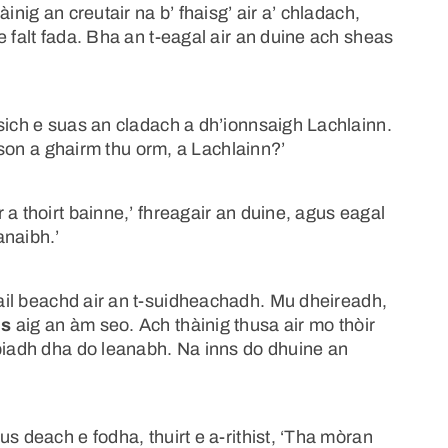
inig an creutair na b’ fhaisg’ air a’ chladach,
e falt fada. Bha an t-eagal air an duine ach sheas
sich e suas an cladach a dh’ionnsaigh Lachlainn.
arson a ghairm thu orm, a Lachlainn?’
 a thoirt bainne,’ fhreagair an duine, agus eagal
anaibh.’
ail beachd air an t-suidheachadh. Mu dheireadh,
is
aig an àm seo. Ach thàinig thusa air mo thòir
 biadh dha do leanabh. Na inns do dhuine an
s deach e fodha, thuirt e a-rithist, ‘Tha mòran