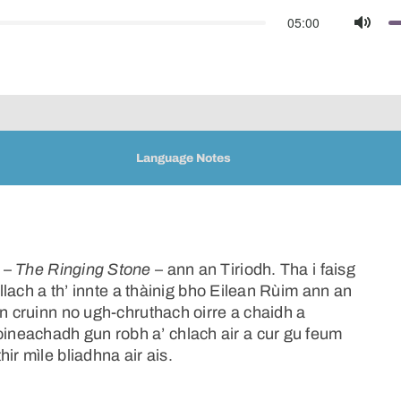
05:00
Mute
Language Notes
 –
The Ringing Stone
– ann an Tiriodh. Tha i faisg
allach a th’ innte a thàinig bho Eilean Rùim ann an
an cruinn no ugh-chruthach oirre a chaidh a
neachadh gun robh a’ chlach air a cur gu feum
ir mìle bliadhna air ais.