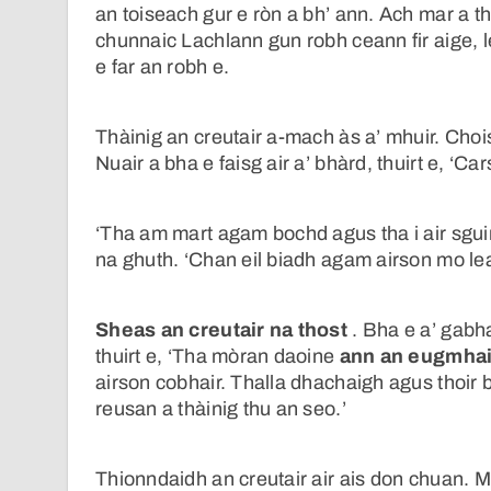
an toiseach gur e ròn a bh’ ann. Ach mar a thà
chunnaic Lachlann gun robh ceann fir aige, l
e far an robh e.
Thàinig an creutair a-mach às a’ mhuir. Choi
Nuair a bha e faisg air a’ bhàrd, thuirt e, ‘C
‘Tha am mart agam bochd agus tha i air sguir
na ghuth. ‘Chan eil biadh agam airson mo le
Sheas an creutair na thost
. Bha e a’ gabh
thuirt e, ‘Tha mòran daoine
ann an eugmha
airson cobhair. Thalla dhachaigh agus thoir
reusan a thàinig thu an seo.’
Thionndaidh an creutair air ais don chuan. Mu