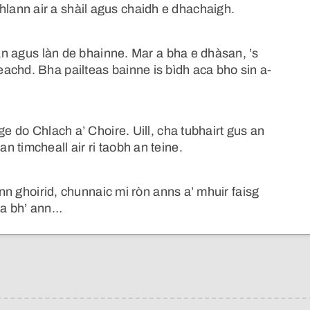
ann air a shàil agus chaidh e dhachaigh.
làn agus làn de bhainne. Mar a bha e dhàsan, ’s
achd. Bha pailteas bainne is bìdh aca bho sin a-
ge do Chlach a’ Choire. Uill, cha tubhairt gus an
 timcheall air ri taobh an teine.
onn ghoirid, chunnaic mi ròn anns a’ mhuir faisg
 a bh’ ann…