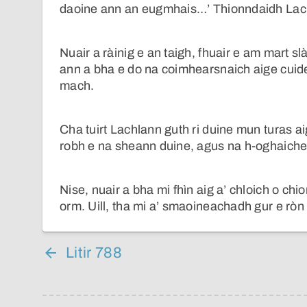
daoine ann an eugmhais…’ Thionndaidh Lachl
Nuair a ràinig e an taigh, fhuair e am mart s
ann a bha e do na coimhearsnaich aige cuide
mach.
Cha tuirt Lachlann guth ri duine mun turas ai
robh e na sheann duine, agus na h-oghaichean
Nise, nuair a bha mi fhìn aig a’ chloich o chi
orm. Uill, tha mi a’ smaoineachadh gur e ròn
Litir 788