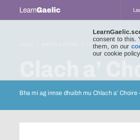
Learn
Gaelic
Le
LearnGaelic.sc
consent to this.
HOME
WATCH & LISTEN
LITIR DO LUCHD-IONNS
them, on our
co
our cookie policy
Clach a’ Cho
Bha mi ag innse dhuibh mu Chlach a’ Choire 