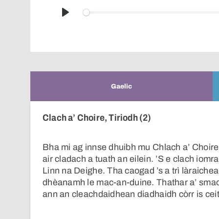
Play
Gaelic
Clach a’ Choire, Tiriodh (2)
Bha mi ag innse dhuibh mu Chlach a’ Choire
air cladach a tuath an eilein. ’S e clach iomr
Linn na Deighe. Tha caogad ’s a trì làraiche
dhèanamh le mac-an-duine. Thathar a’ smaoi
ann an cleachdaidhean diadhaidh còrr is ceith