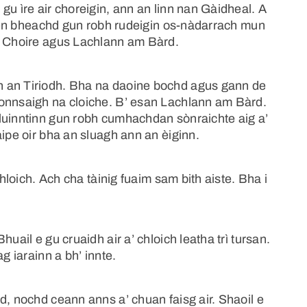
gu ìre air choreigin, ann an linn nan Gàidheal. A
 dhen bheachd gun robh rudeigin os-nàdarrach mun
a’ Choire agus Lachlann am Bàrd.
n an Tiriodh. Bha na daoine bochd agus gann de
ionnsaigh na cloiche. B’ esan Lachlann am Bàrd.
luinntinn gun robh cumhachdan sònraichte aig a’
aipe oir bha an sluagh ann an èiginn.
chloich. Ach cha tàinig fuaim sam bith aiste. Bha i
uail e gu cruaidh air a’ chloich leatha trì tursan.
g iarainn a bh’ innte.
d, nochd ceann anns a’ chuan faisg air. Shaoil e