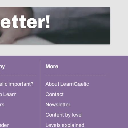
etter!
hy
More
lic important?
About LearnGaelic
o Learn
Contact
rs
Newsletter
Content by level
nder
Levels explained