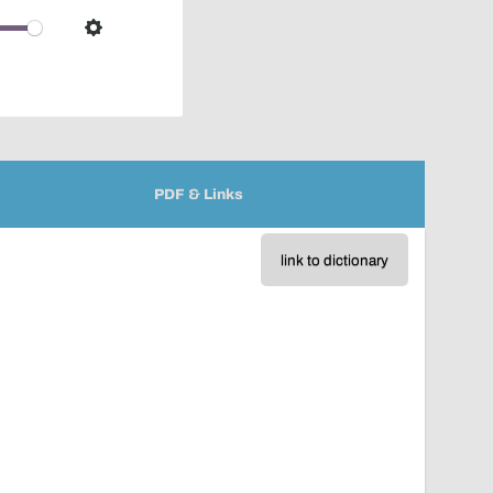
over
audio
Settings
player
PDF & Links
link to dictionary