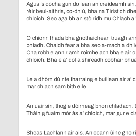
Agus ’s dòcha gun do lean an creideamh sin, 
rèir beul-aithris, co-dhiù, bha na Tiristich
chloich. Seo agaibh an stòiridh mu Chlach 
O chionn fhada bha gnothaichean truagh an
bhiadh. Chaidh fear a bha seo a-mach a dh’
Cha robh e ann riamh roimhe ach bha e air c
chloich. Bha e a’ dol a shireadh cobhair bhu
Le a dhòrn dùinte tharraing e buillean air a’ 
mar chlach sam bith eile.
An uair sin, thog e dòirneag bhon chladach. Bh
Thàinig fuaim mòr às a’ chloich, mar gur e cla
Sheas Lachlann air ais. An ceann ùine ghoiri