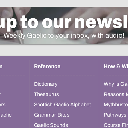
up to our newsl
Weekly Gaelic to your inbox, with audio!
n
Reference
How & W
Dictionary
Why is Gae
r
Thesaurus
Reasons t
ers
Scottish Gaelic Alphabet
Mythbuste
aelic
Grammar Bites
Pathways
Gaelic Sounds
Course Fi