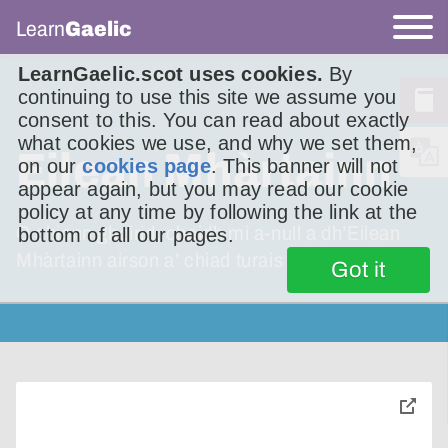
Learn
Gaelic
LearnGaelic.scot uses cookies.
By
continuing to use this site we assume you
consent to this. You can read about exactly
what cookies we use, and why we set them,
Eilean Mhàrtainn
on our
cookies page
. This banner will not
appear again, but you may read our cookie
policy at any time by following the link at the
O chionn ghoirid, chaidh mi a-null a dh’Eilean
bottom of all our pages.
Mhàrtainn airson a’ chiad turais riamh.
Got it
toggle
pop-
over