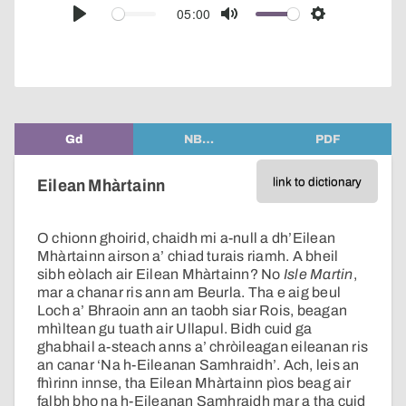
audio
05:00
Play
Mute
Settings
player
Gd
NB…
PDF
link to dictionary
Eilean Mhàrtainn
O chionn ghoirid, chaidh mi a-null a dh’Eilean
Mhàrtainn airson a’ chiad turais riamh. A bheil
sibh eòlach air Eilean Mhàrtainn? No
Isle Martin
,
mar a chanar ris ann am Beurla. Tha e aig beul
Loch a’ Bhraoin ann an taobh siar Rois, beagan
mhìltean gu tuath air Ullapul. Bidh cuid ga
ghabhail a-steach anns a’ chròileagan eileanan ris
an canar ‘Na h-Eileanan Samhraidh’. Ach, leis an
fhìrinn innse, tha Eilean Mhàrtainn pìos beag air
falbh bho na h-Eileanan Samhraidh mar a tha cuid