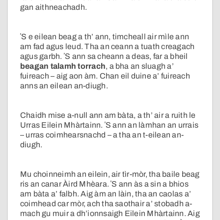
gan aithneachadh.
ʼS e eilean beag a th’ ann, timcheall air mìle ann
am fad agus leud. Tha an ceann a tuath creagach
agus garbh. ʼS ann sa cheann a deas, far a bheil
beagan talamh torrach
, a bha an sluagh a’
fuireach – aig aon àm. Chan eil duine a’ fuireach
anns an eilean an-diugh.
Chaidh mise a-null ann am bàta, a th’ air a ruith le
Urras Eilein Mhàrtainn. ʼS ann an làmhan an urrais
– urras coimhearsnachd – a tha an t-eilean an-
diugh.
Mu choinneimh an eilein, air tìr-mòr, tha baile beag
ris an canar Àird Mhèara. ʼS ann às a sin a bhios
am bàta a’ falbh. Aig àm an làin, tha an caolas a’
coimhead car mòr, ach tha saothair a’ stobadh a-
mach gu muir a dh’ionnsaigh Eilein Mhàrtainn. Aig