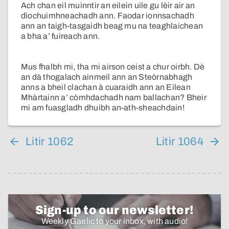
Ach chan eil muinntir an eilein uile gu lèir air an
dìochuimhneachadh ann. Faodar ionnsachadh
ann an taigh-tasgaidh beag mu na teaghlaichean
a bha a’ fuireach ann.
Mus fhalbh mi, tha mi airson ceist a chur oirbh. Dè
an dà thogalach ainmeil ann an Steòrnabhagh
anns a bheil clachan à cuaraidh ann an Eilean
Mhàrtainn a’ còmhdachadh nam ballachan? Bheir
mi am fuasgladh dhuibh an-ath-sheachdain!
Litir 1062
Litir 1064
Sign-up to our newsletter!
Weekly Gaelic to your inbox, with audio!