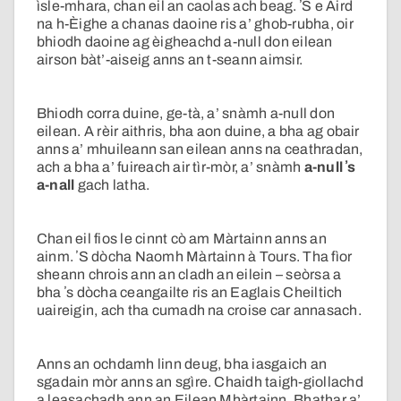
ìsle-mhara, chan eil an caolas ach beag. ʼS e Àird
na h-Èighe a chanas daoine ris a’ ghob-rubha, oir
bhiodh daoine ag èigheachd a-null don eilean
airson bàt’-aiseig anns an t-seann aimsir.
Bhiodh corra duine, ge-tà, a’ snàmh a-null don
eilean. A rèir aithris, bha aon duine, a bha ag obair
anns a’ mhuileann san eilean anns na ceathradan,
ach a bha a’ fuireach air tìr-mòr, a’ snàmh
a-null ʼs
a-nall
gach latha.
Chan eil fios le cinnt cò am Màrtainn anns an
ainm. ʼS dòcha Naomh Màrtainn à Tours. Tha fìor
sheann chrois ann an cladh an eilein – seòrsa a
bha ʼs dòcha ceangailte ris an Eaglais Cheiltich
uaireigin, ach tha cumadh na croise car annasach.
Anns an ochdamh linn deug, bha iasgaich an
sgadain mòr anns an sgìre. Chaidh taigh-giollachd
a leasachadh ann an Eilean Mhàrtainn. Bhathar a’