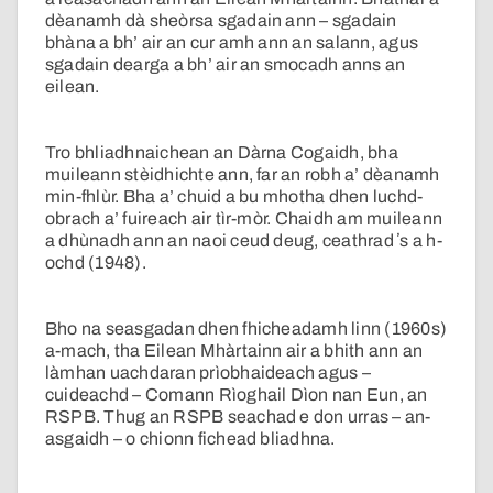
dèanamh dà sheòrsa sgadain ann – sgadain
bhàna a bh’ air an cur amh ann an salann, agus
sgadain dearga a bh’ air an smocadh anns an
eilean.
Tro bhliadhnaichean an Dàrna Cogaidh, bha
muileann stèidhichte ann, far an robh a’ dèanamh
min-fhlùr. Bha a’ chuid a bu mhotha dhen luchd-
obrach a’ fuireach air tìr-mòr. Chaidh am muileann
a dhùnadh ann an naoi ceud deug, ceathrad ʼs a h-
ochd (1948).
Bho na seasgadan dhen fhicheadamh linn (1960s)
a-mach, tha Eilean Mhàrtainn air a bhith ann an
làmhan uachdaran prìobhaideach agus –
cuideachd – Comann Rìoghail Dìon nan Eun, an
RSPB. Thug an RSPB seachad e don urras – an-
asgaidh – o chionn fichead bliadhna.