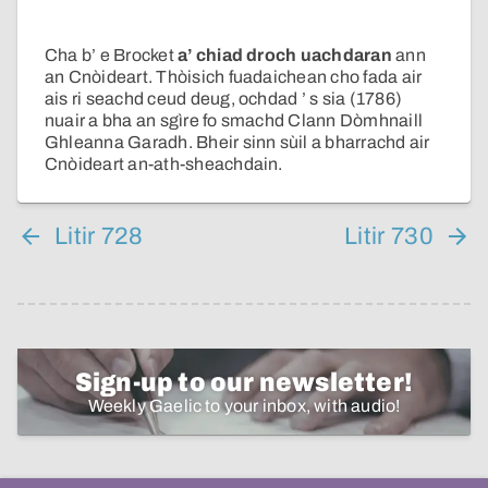
Cha b’ e Brocket
a’ chiad droch uachdaran
ann
an Cnòideart. Thòisich fuadaichean cho fada air
ais ri seachd ceud deug, ochdad ’ s sia (1786)
nuair a bha an sgìre fo smachd Clann Dòmhnaill
Ghleanna Garadh. Bheir sinn sùil a bharrachd air
Cnòideart an-ath-sheachdain.
Litir 728
Litir 730
Sign-up to our newsletter!
Weekly Gaelic to your inbox, with audio!