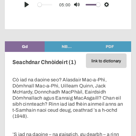
audio
05:00
Play
Mute
Settings
player
Gd
NB…
PDF
link to dictionary
Seachdnar Chnòideirt (1)
Cò iad na daoine seo? Alasdair Mac-a-Phì,
Dòmhnall Mac-a-Phì, Uilleam Quinn, Jack
McHardy, Donnchadh MacPhàil, Eairdsidh
Dòmhnallach agus Eanraig MacAsgaill? Chan eil
sibh cinnteach? Rinn iad iad fhèin ainmeil anns an
t-Samhain naoi ceud deug, ceathrad ’s a h-ochd
(1948).
’S iad na daoine – na gaisgich, gu dearbh – a rinn