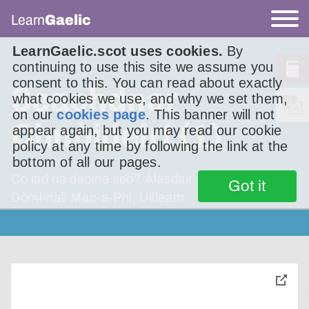
Learn
Gaelic
LearnGaelic.scot uses cookies.
By
continuing to use this site we assume you
consent to this. You can read about exactly
Seachdnar
what cookies we use, and why we set them,
on our
cookies page
. This banner will not
Chnòideirt (1)
appear again, but you may read our cookie
policy at any time by following the link at the
bottom of all our pages.
Cò iad na daoine seo? Alasdair Mac-a-Phì,
Got it
Dòmhnall Mac-a-Phì, Uilleam
toggle
pop-
over