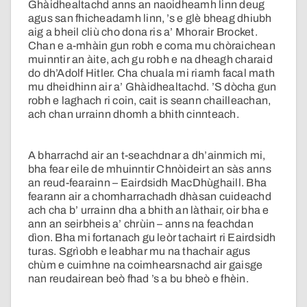
Ghàidhealtachd anns an naoidheamh linn deug
agus san fhicheadamh linn, ’s e glè bheag dhiubh
aig a bheil cliù cho dona ris a’ Mhorair Brocket.
Chan e a-mhàin gun robh e coma mu chòraichean
muinntir an àite, ach gu robh e na dheagh charaid
do dh’Adolf Hitler. Cha chuala mi riamh facal math
mu dheidhinn air a’ Ghàidhealtachd. ’S dòcha gun
robh e laghach ri coin, cait is seann chailleachan,
ach chan urrainn dhomh a bhith cinnteach.
A bharrachd air an t-seachdnar a dh’ainmich mi,
bha fear eile de mhuinntir Chnòideirt an sàs anns
an reud-fearainn – Eairdsidh MacDhùghaill. Bha
fearann air a chomharrachadh dhàsan cuideachd
ach cha b’ urrainn dha a bhith an làthair, oir bha e
ann an seirbheis a’ chrùin – anns na feachdan
dìon. Bha mi fortanach gu leòr tachairt ri Eairdsidh
turas. Sgrìobh e leabhar mu na thachair agus
chùm e cuimhne na coimhearsnachd air gaisge
nan reudairean beò fhad ’s a bu bheò e fhèin.