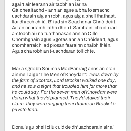
agairt air fearann air taobh an iar na
Gàidhealtachd – ann an sgìre a bha fo smachd
uachdarain aig an robh, agus aig a bheil fhathast,
fìor dhroch chliù. B’ iad sin Seachdnar Chnòideirt.
Air an ochdamh latha dhen t-Samhain, chaidh iad
a-steach air na tuathanasan ann an Cille
Chomhghain agus Sgotas ann an Cnòideart, agus
chomharraich iad pìosan fearainn dhaibh fhèin.
Agus cha robh an t-uachdaran toilichte.
Mar a sgrìobh Seumas MacEanraig anns an òran
ainmeil aige ‘The Men of Knoydart’:
Twas down by
the farm of Scottas, Lord Brocket walked one day,
and he saw a sight that troubled him far more than
he could say. For the seven men of Knoydart were
doing what they'd planned. They'd staked their
claim, they were digging their drains on Brocket's
private land.
Dona ’s gu bheil cliù cuid de dh’uachdarain air a’