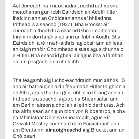
Aig deireadh nan naochadan, nochd aithris sna
meadhanan gun robh Eairdsidh air Adolf Hitler
fhaicinn ann an Cnòideart anns a’ bhliadhna
trithead ’s a seachd (1937). Bha Brocket air
cuireadh a thoirt do a charaid Ghearmailteach
thighinn don taigh aige ann an Inbhir Aoidh. Bha
Eairdsidh, a rèir na h-aithris, ag obair ann an leas
an taigh mhòir. Choimhead e suas agus chunnaic
e Hitler. Bha seacaid gheal air agus bha a làmhan
air am pasgadh air a chùlaibh.
Tha teagamh aig luchd-eachdraidh mun aithris. ’S
ann air bàt’-aiginn a dh’fheumadh Hitler thighinn a
dh’Alba, agus tha dùil gun robh e ro thrang ann an
trithead ’s a seachd, agus e na Sheansalair ann
am Berlin, airson a dhol air a leithid de thuras. Ach
tha aithrisean ann gun robh von Ribbentrop, a bha
na Mhinistear Cèin sa Ghearmailt, agus Sir
Oswald Mosley, ceannard nam Faisisteach ann
am Breatainn,
air aoigheachd aig
Brocket ann an
Cnòideart.