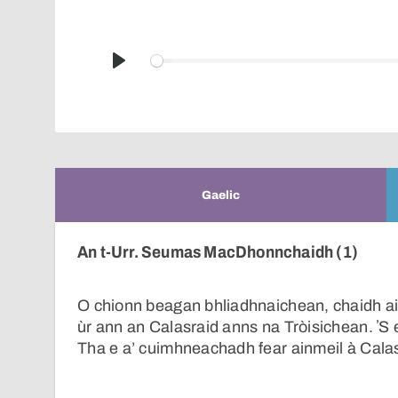
Play
Gaelic
An t-Urr. Seumas MacDhonnchaidh (1)
O chionn beagan bhliadhnaichean, chaidh ai
ùr ann an Calasraid anns na Tròisichean. ʼS e
Tha e a’ cuimhneachadh fear ainmeil à Calas