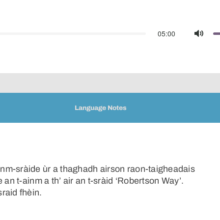
05:00
Mute
Language Notes
nm-sràide ùr a thaghadh airson raon-taigheadais
 an t-ainm a th’ air an t-sràid ‘Robertson Way’.
raid fhèin.