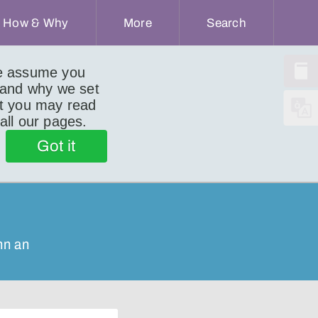
How & Why
More
Search
we assume you
 and why we set
ut you may read
 all our pages.
Got it
nn an