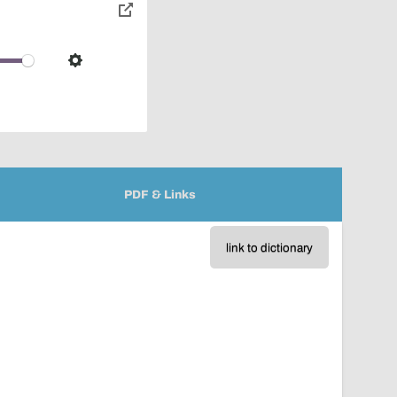
toggle
pop-
over
audio
Settings
player
PDF & Links
link to dictionary