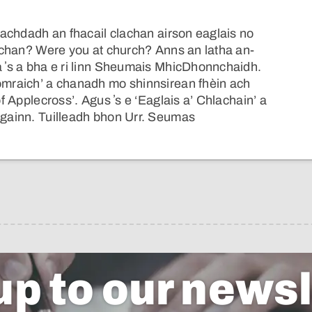
leachdadh an fhacail clachan airson eaglais no
hlachan? Were you at church? Anns an latha an-
a ʼs a bha e ri linn Sheumais MhicDhonnchaidh.
Comraich’ a chanadh mo shinnsirean fhèin ach
of Applecross’. Agus ʼs e ‘Eaglais a’ Chlachain’ a
 againn. Tuilleadh bhon Urr. Seumas
up to our newsl