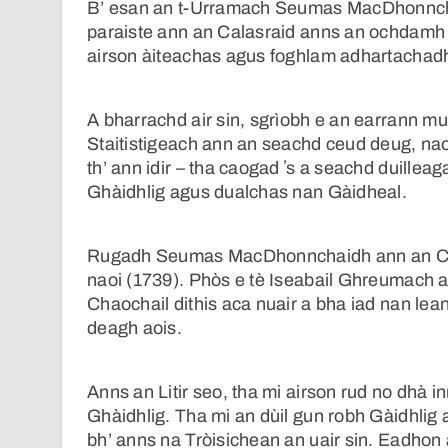
B’ esan an t-Urramach Seumas MacDhonncha
paraiste ann an Calasraid anns an ochdamh 
airson àiteachas agus foghlam adhartachadh
A bharrachd air sin, sgrìobh e an earrann 
Staitistigeach ann an seachd ceud deug, nao
th’ ann idir – tha caogad ʼs a seachd duillea
Ghàidhlig agus dualchas nan Gàidheal.
Rugadh Seumas MacDhonnchaidh ann an Cala
naoi (1739). Phòs e tè Iseabail Ghreumach 
Chaochail dithis aca nuair a bha iad nan lea
deagh aois.
Anns an Litir seo, tha mi airson rud no dh
Ghàidhlig. Tha mi an dùil gun robh Gàidhlig
bh’ anns na Tròisichean an uair sin. Eadhon