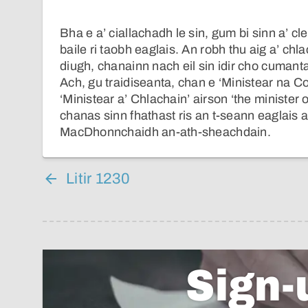
Bha e a’ ciallachadh le sin, gum bi sinn a’ c
baile ri taobh eaglais. An robh thu aig a’ c
diugh, chanainn nach eil sin idir cho cumant
Ach, gu traidiseanta, chan e ‘Ministear na 
‘Ministear a’ Chlachain’ airson ‘the minister 
chanas sinn fhathast ris an t-seann eaglais
MacDhonnchaidh an-ath-sheachdain.
Litir 1230
Sign-