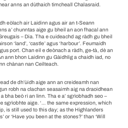
near anns an dùthaich timcheall Chalasraid.
 eòlach air Laidinn agus air an t-Seann
ns a’ chunntas aige gu bheil an aon fhacal ann
 Greugais – Dia. Tha e cuideachd ag ràdh gu bheil
irson ‘land’, ‘castle’ agus ‘harbour’. Feumaidh
agus port. Chan eil e deònach a ràdh, ge-tà, dè an
An ann bhon Laidinn gu Gàidhlig a chaidh iad, no
ann chànan nan Ceilteach.
uiread de dh’ùidh aige ann an creideamh nan
 gun robh na clachan seasaimh aig na draoidhean
 bha beò ri an linn. Tha e a’ sgrìobhadh seo –
 sgrìobhte aige. ‘... the same expression, which
p, is still used to this day; as the Highlanders
s’ or ‘Have you been at the stones?’ than ‘Will