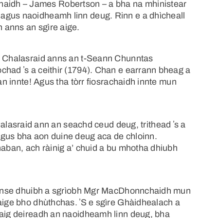
idh – James Robertson – a bha na mhinistear
agus naoidheamh linn deug. Rinn e a dhìcheall
 anns an sgìre aige.
mu Chalasraid anns an t-Seann Chunntas
chad ʼs a ceithir (1794). Chan e earrann bheag a
gan innte! Agus tha tòrr fiosrachaidh innte mun
sraid ann an seachd ceud deug, trithead ʼs a
agus bha aon duine deug aca de chloinn.
naban, ach ràinig a’ chuid a bu mhotha dhiubh
à innse dhuibh a sgrìobh Mgr MacDhonnchaidh mun
 aige bho dhùthchas. ʼS e sgìre Ghàidhealach a
 aig deireadh an naoidheamh linn deug, bha