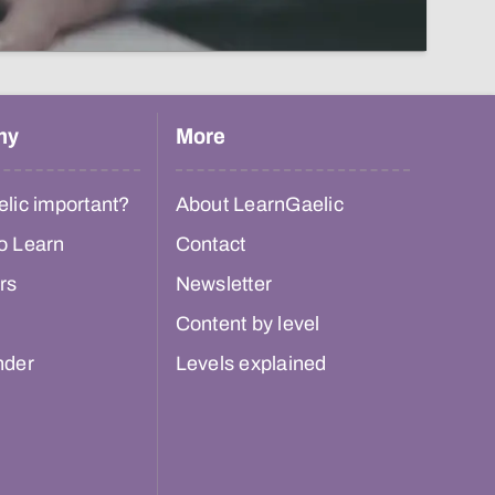
hy
More
lic important?
About LearnGaelic
o Learn
Contact
rs
Newsletter
Content by level
nder
Levels explained