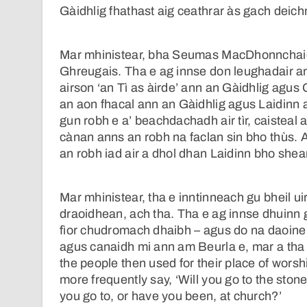
Gàidhlig fhathast aig ceathrar às gach deich
Mar mhinistear, bha Seumas MacDhonnchaidh
Ghreugais. Tha e ag innse don leughadair an
airson ‘an Tì as àirde’ ann an Gàidhlig agus
an aon fhacal ann an Gàidhlig agus Laidinn a
gun robh e a’ beachdachadh air tìr, caisteal 
cànan anns an robh na faclan sin bho thùs. 
an robh iad air a dhol dhan Laidinn bho she
Mar mhinistear, tha e inntinneach gu bheil 
draoidhean, ach tha. Tha e ag innse dhuinn
fìor chudromach dhaibh – agus do na daoine a
agus canaidh mi ann am Beurla e, mar a tha e
the people then used for their place of worshi
more frequently say, ‘Will you go to the stone
you go to, or have you been, at church?’