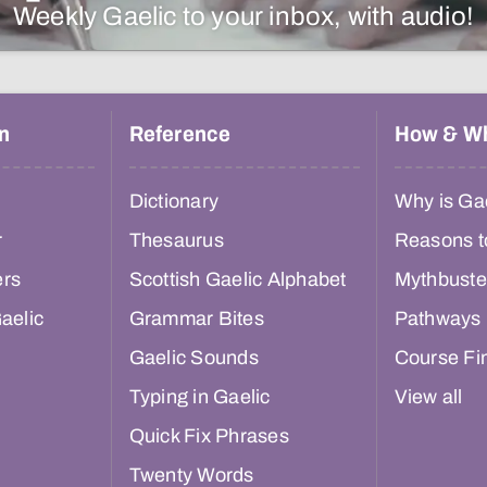
Weekly Gaelic to your inbox, with audio!
n
Reference
How & W
Dictionary
Why is Gae
r
Thesaurus
Reasons t
ers
Scottish Gaelic Alphabet
Mythbuste
aelic
Grammar Bites
Pathways
Gaelic Sounds
Course Fi
Typing in Gaelic
View all
Quick Fix Phrases
Twenty Words