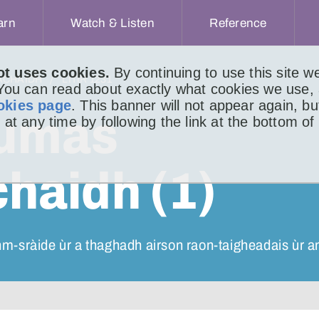
arn
Watch & Listen
Reference
ot uses cookies.
By continuing to use this site 
ACHAIDH
LITIR 1231
 You can read about exactly what cookies we use,
okies page
. This banner will not appear again, b
eumas
 at any time by following the link at the bottom of
aidh (1)
m-sràide ùr a thaghadh airson raon-taigheadais ùr a