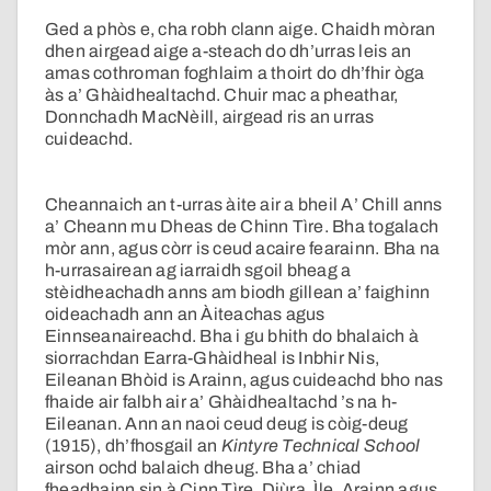
Ged a phòs e, cha robh clann aige. Chaidh mòran
dhen airgead aige a-steach do dh’urras leis an
amas cothroman foghlaim a thoirt do dh’fhir òga
às a’ Ghàidhealtachd. Chuir mac a pheathar,
Donnchadh MacNèill, airgead ris an urras
cuideachd.
Cheannaich an t-urras àite air a bheil A’ Chill anns
a’ Cheann mu Dheas de Chinn Tìre. Bha togalach
mòr ann, agus còrr is ceud acaire fearainn. Bha na
h-urrasairean ag iarraidh sgoil bheag a
stèidheachadh anns am biodh gillean a’ faighinn
oideachadh ann an Àiteachas agus
Einnseanaireachd. Bha i gu bhith do bhalaich à
siorrachdan Earra-Ghàidheal is Inbhir Nis,
Eileanan Bhòid is Arainn, agus cuideachd bho nas
fhaide air falbh air a’ Ghàidhealtachd ’s na h-
Eileanan. Ann an naoi ceud deug is còig-deug
(1915), dh’fhosgail an
Kintyre Technical School
airson ochd balaich dheug. Bha a’ chiad
fheadhainn sin à Cinn
Tìre, Diùra, Ìle, Arainn agus