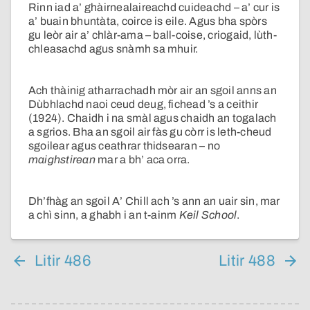
Rinn iad a’ ghàirnealaireachd cuideachd – a’ cur is
a’ buain bhuntàta, coirce is eile. Agus bha spòrs
gu leòr air a’ chlàr-ama – ball-coise, criogaid, lùth-
chleasachd agus snàmh sa mhuir.
Ach thàinig atharrachadh mòr air an sgoil anns an
Dùbhlachd naoi ceud deug, fichead ’s a ceithir
(1924). Chaidh i na smàl agus chaidh an togalach
a sgrios. Bha an sgoil air fàs gu còrr is leth-cheud
sgoilear agus ceathrar thidsearan – no
maighstirean
mar a bh’ aca orra.
Dh’fhàg an sgoil A’ Chill ach ’s ann an uair sin, mar
a chì sinn, a ghabh i an t-ainm
Keil School
.
Litir 486
Litir 488