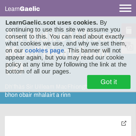
Learn
Gaelic
LearnGaelic.scot uses cookies.
By
continuing to use this site we assume you
An Ridire Uilleam
consent to this. You can read about exactly
what cookies we use, and why we set them,
MacFhionghain
on our
cookies page
. This banner will not
appear again, but you may read our cookie
(2)
policy at any time by following the link at the
bottom of all our pages.
Got it
Dh’fhàs Sir Uilleam MacFhionghain beartach
bhon obair mhalairt a rinn
toggle
pop-
over