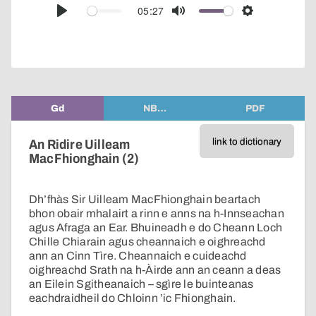
audio
05:27
Play
Mute
Settings
player
Gd
NB…
PDF
link to dictionary
An Ridire Uilleam
MacFhionghain (2)
Dh’fhàs Sir Uilleam MacFhionghain beartach
bhon obair mhalairt a rinn e anns na h-Innseachan
agus Afraga an Ear. Bhuineadh e do Cheann Loch
Chille Chiarain agus cheannaich e oighreachd
ann an Cinn Tìre. Cheannaich e cuideachd
oighreachd Srath na h-Àirde ann an ceann a deas
an Eilein Sgitheanaich – sgìre le buinteanas
eachdraidheil do Chloinn ’ic Fhionghain.