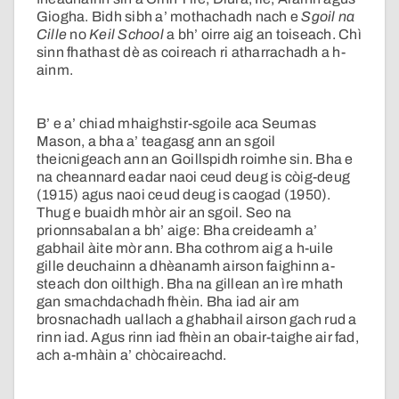
Giogha. Bidh sibh a’ mothachadh nach e
Sgoil na
Cille
no
Keil
School
a bh’ oirre aig an toiseach. Chì
sinn fhathast dè as coireach ri atharrachadh a h-
ainm.
B’ e a’ chiad mhaighstir-sgoile aca Seumas
Mason, a bha a’ teagasg ann an sgoil
theicnigeach ann an Goillspidh roimhe sin. Bha e
na cheannard eadar naoi ceud deug is còig-deug
(1915) agus naoi ceud deug is caogad (1950).
Thug e buaidh mhòr air an sgoil. Seo na
prionnsabalan a bh’ aige: Bha creideamh a’
gabhail àite mòr ann. Bha cothrom aig a h-uile
gille deuchainn a dhèanamh airson faighinn a-
steach don oilthigh. Bha na gillean an ìre mhath
gan smachdachadh fhèin. Bha iad air am
brosnachadh uallach a ghabhail airson gach rud a
rinn iad. Agus rinn iad fhèin an obair-taighe air fad,
ach a-mhàin a’ chòcaireachd.