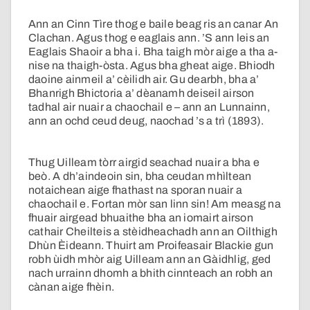
Ann an Cinn Tìre thog e baile beag ris an canar An
Clachan. Agus thog e eaglais ann. ’S ann leis an
Eaglais Shaoir a bha i. Bha taigh mòr aige a tha a-
nise na thaigh-òsta. Agus bha gheat aige. Bhiodh
daoine ainmeil a’ cèilidh air. Gu dearbh, bha a’
Bhanrigh Bhictoria a’ dèanamh deiseil airson
tadhal air nuair a chaochail e – ann an Lunnainn,
ann an ochd ceud deug, naochad ’s a trì (1893).
Thug Uilleam tòrr airgid seachad nuair a bha e
beò. A dh’aindeoin sin, bha ceudan mhìltean
notaichean aige fhathast na sporan nuair a
chaochail e. Fortan mòr san linn sin! Am measg na
fhuair airgead bhuaithe bha an iomairt airson
cathair Cheilteis a stèidheachadh ann an Oilthigh
Dhùn Èideann. Thuirt am Proifeasair Blackie gun
robh ùidh mhòr aig Uilleam ann an Gàidhlig, ged
nach urrainn dhomh a bhith cinnteach an robh an
cànan aige fhèin.