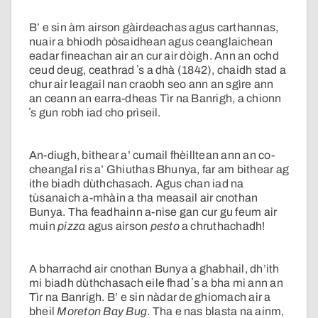
B’ e sin àm airson gàirdeachas agus carthannas,
nuair a bhiodh pòsaidhean agus ceanglaichean
eadar fineachan air an cur air dòigh. Ann an ochd
ceud deug, ceathrad ʼs a dhà (1842), chaidh stad a
chur air leagail nan craobh seo ann an sgìre ann
an ceann an earra-dheas Tìr na Banrigh, a chionn
ʼs gun robh iad cho prìseil.
An-diugh, bithear a’ cumail fhèilltean ann an co-
cheangal ris a’ Ghiuthas Bhunya, far am bithear ag
ithe biadh dùthchasach. Agus chan iad na
tùsanaich a-mhàin a tha measail air cnothan
Bunya. Tha feadhainn a-nise gan cur gu feum air
muin
pizza
agus airson
pesto
a chruthachadh!
A bharrachd air cnothan Bunya a ghabhail, dh’ith
mi biadh dùthchasach eile fhad ʼs a bha mi ann an
Tìr na Banrigh. B’ e sin nàdar de ghiomach air a
bheil
Moreton Bay Bug
. Tha e nas blasta na ainm,