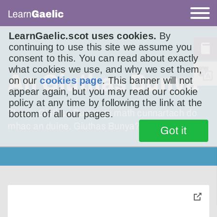
Learn
Gaelic
LearnGaelic.scot uses cookies.
By
continuing to use this site we assume you
consent to this. You can read about exactly
what cookies we use, and why we set them,
An Giuthas Bunya
on our
cookies page
. This banner will not
appear again, but you may read our cookie
policy at any time by following the link at the
Tha an Giuthas Bunya gu math cunnartach do
bottom of all our pages.
mhac an duine. Giuthas Bunya?
Got it
toggle
pop-
over