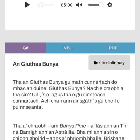
audio
05:00
Play
Mute
Settings
player
Gd
NB…
PDF
link to dictionary
An Giuthas Bunya
Tha an Giuthas Bunya gu math cunnartach do
mhac an duine. Giuthas Bunya? Nach e craobh a
tha sin? Uill, ʼs e, agus tha e gu cinnteach
cunnartach. Ach chan ann air sgàth ʼs gu bheil e
puinnseanta.
Tha a’ chraobh – am
Bunya Pine
– a’ fàs ann an Tìr
na Banrigh ann an Astràilia. Bha mi ann a sin o
chionn ghoirid – anns a’ phrìomh bhaile, Brisbane.