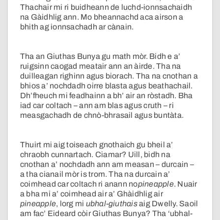
Thachair mi ri buidheann de luchd-ionnsachaidh
na Gàidhlig ann. Mo bheannachd aca airson a
bhith ag ionnsachadh ar cànain.
Tha an Giuthas Bunya gu math mòr. Bidh e a’
ruigsinn caogad meatair ann an àirde. Tha na
duilleagan righinn agus biorach. Tha na cnothan a
bhios a’ nochdadh oirre blasta agus beathachail.
Dh’fheuch mi feadhainn a bh’ air an ròstadh. Bha
iad car coltach – ann am blas agus cruth – ri
measgachadh de chnò-bhrasail agus buntàta.
Thuirt mi aig toiseach gnothaich gu bheil a’
chraobh cunnartach. Ciamar? Uill, bidh na
cnothan a’ nochdadh ann am measan – durcain –
a tha cianail mòr is trom. Tha na durcain a’
coimhead car coltach ri anann no
pineapple
. Nuair
a bha mi a’ coimhead air a’ Ghàidhlig air
pineapple
, lorg mi
ubhal-giuthais
aig Dwelly. Saoil
am fac’ Eideard còir Giuthas Bunya? Tha ‘ubhal-