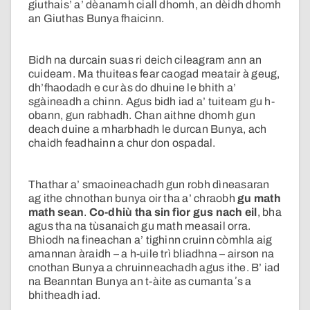
giuthais’ a’ dèanamh ciall dhomh, an dèidh dhomh
an Giuthas Bunya fhaicinn.
Bidh na durcain suas ri deich cileagram ann an
cuideam. Ma thuiteas fear caogad meatair à geug,
dh’fhaodadh e cur às do dhuine le bhith a’
sgàineadh a chinn. Agus bidh iad a’ tuiteam gu h-
obann, gun rabhadh. Chan aithne dhomh gun
deach duine a mharbhadh le durcan Bunya, ach
chaidh feadhainn a chur don ospadal.
Thathar a’ smaoineachadh gun robh dìneasaran
ag ithe chnothan bunya oir tha a’ chraobh
gu math
math sean
.
Co-dhiù tha sin fìor gus nach eil
, bha
agus tha na tùsanaich gu math measail orra.
Bhiodh na fineachan a’ tighinn cruinn còmhla aig
amannan àraidh – a h-uile trì bliadhna – airson na
cnothan Bunya a chruinneachadh agus ithe. B’ iad
na Beanntan Bunya an t-àite as cumanta ʼs a
bhitheadh iad.