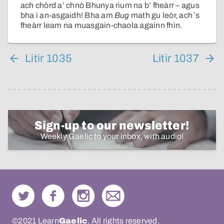
ach chòrd a’ chnò Bhunya rium na b’ fheàrr – agus
bha i an-asgaidh! Bha am
Bug
math gu leòr, ach ʼs
fheàrr leam na muasgain-chaola againn fhìn.
Litir 1035
Litir 1037
Sign-up to our newsletter!
Weekly Gaelic to your inbox, with audio!
©2021 Learn
Gaelic
. All rights reserved.