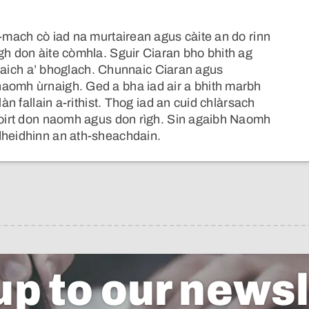
a-mach cò iad na murtairean agus càite an do rinn
gh don àite còmhla. Sguir Ciaran bho bhith ag
iormaich a’ bhoglach. Chunnaic Ciaran agus
naomh ùrnaigh. Ged a bha iad air a bhith marbh
làn fallain a-rithist. Thog iad an cuid chlàrsach
thoirt don naomh agus don rìgh. Sin agaibh Naomh
dheidhinn an ath-sheachdain.
up to our newsl