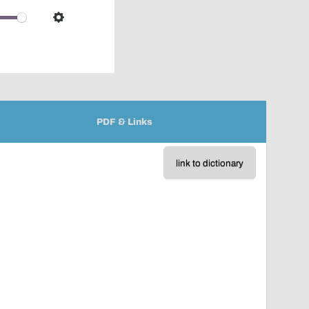
over
audio
Settings
player
PDF & Links
link to dictionary