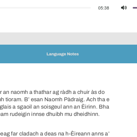
05:38
Mute
Language Notes
r an naomh a thathar ag ràdh a chuir às do
amh tioram. B’ esan Naomh Pàdraig. Ach tha e
glais a sgaoil an soisgeul ann an Èirinn. Bha
am rudeigin innse dhuibh mu dheidhinn.
 beag far cladach a deas na h-Èireann anns a’