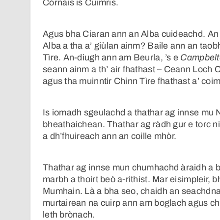
Còrnais is Cuimris.
Agus bha Ciaran ann an Alba cuideachd. An 
Alba a tha a’ giùlan ainm? Baile ann an tao
Tìre. An-diugh ann am Beurla, ’s e
Campbel
seann ainm a th’ air fhathast – Ceann Loch Ci
agus tha muinntir Chinn Tìre fhathast a’ co
Is iomadh sgeulachd a thathar ag innse mu
bheathaichean. Thathar ag ràdh gur e torc n
a dh’fhuireach ann an coille mhòr.
Thathar ag innse mun chumhachd àraidh a bh’
marbh a thoirt beò a-rithist. Mar eisimpleir
Mumhain. Là a bha seo, chaidh an seachdnar
murtairean na cuirp ann am boglach agus chr
leth brònach.