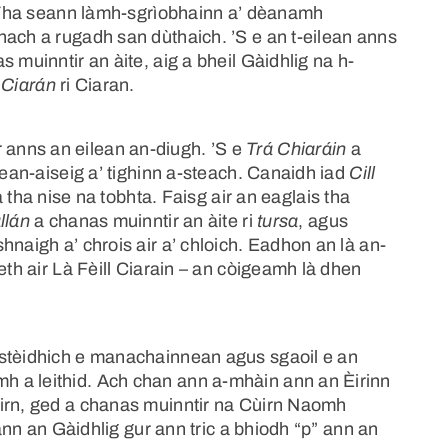
). Tha seann làmh-sgrìobhainn a’ dèanamh
nach a rugadh san dùthaich. ’S e an t-eilean anns
 muinntir an àite, aig a bheil Gàidhlig na h-
d
Ciarán
ri Ciaran.
anns an eilean an-diugh. ’S e
Trá Chiaráin
a
hean-aiseig a’ tighinn a-steach. Canaidh iad
Cill
a tha nise na tobhta. Faisg air an eaglais tha
llán
a chanas muinntir an àite ri
tursa
, agus
hnaigh a’ chrois air a’ chloich. Eadhon an là an-
eth air Là Fèill Ciarain – an còigeamh là dhen
 stèidhich e manachainnean agus sgaoil e an
 a leithid. Ach chan ann a-mhàin ann an Èirinn
ùirn, ged a chanas muinntir na Cùirn Naomh
 ann an Gàidhlig gur ann tric a bhiodh “p” ann an