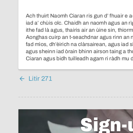
Ach thuirt Naomh Ciaran ris gun d’ fhuair e 
iad a’ chùis olc. Chaidh an naomh agus an rì
ithe fad là agus, thairis air an ùine sin, th
Aonghas cuirp an t-seachdnar agus rinn an 
fad mìos, dh’èirich na clàrsairean, agus iad s
agus sheinn iad òrain bhinn airson taing a 
Ciaran agus bidh tuilleadh agam ri ràdh mu 
Litir 271
Sign-