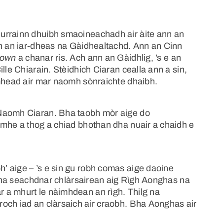
urrainn dhuibh smaoineachadh air àite ann an
bh an iar-dheas na Gàidhealtachd. Ann an Cinn
town
a chanar ris. Ach ann an Gàidhlig, ’s e an
lle Chiarain. Stèidhich Ciaran cealla ann a sin,
imhead air mar naomh sònraichte dhaibh.
 Naomh Ciaran. Bha taobh mòr aige do
imhe a thog a chiad bhothan dha nuair a chaidh e
 aige – ’s e sin gu robh comas aige daoine
, bha seachdnar chlàrsairean aig Rìgh Aonghas na
 a mhurt le nàimhdean an rìgh. Thilg na
och iad an clàrsaich air craobh. Bha Aonghas air