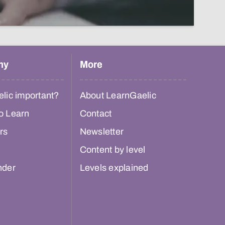
hy
More
lic important?
About LearnGaelic
o Learn
Contact
rs
Newsletter
Content by level
nder
Levels explained