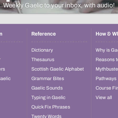
Weekly Gaelic to your inbox, with audio!
n
Reference
How & W
Dictionary
Why is Gae
r
Thesaurus
Reasons t
ers
Scottish Gaelic Alphabet
Mythbuste
aelic
Grammar Bites
Pathways
Gaelic Sounds
Course Fi
Typing in Gaelic
View all
Quick Fix Phrases
Twenty Words