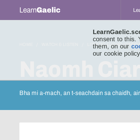
Learn
Gaelic
Le
LearnGaelic.sc
consent to this.
HOME
WATCH & LISTEN
LITIR DO LUCHD-IONNS
them, on our
co
our cookie policy
Naomh Ciar
Bha mi a-mach, an t-seachdain sa chaidh, a