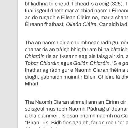
bhliadhna trì cheud, fichead ’s a còig (325
tuairisgeul dheth mar a’ chiad naomh Èirean
an do rugadh e Eilean Clèire no, mar a chanas
Èireann fhathast,
Oileán Cléire
. Canaidh ia
Tha an naomh air a chuimhneachadh gu mòr 
chanar ris an tràigh bhig far am bi na bàtaic
Chiaráin
ris an t-seann eaglais faisg air sin, 
Tobar Chiaráin
agus
Gallán Chiaráin
. ’S e
ga
thathar ag ràdh gur e Naomh Ciaran fhèin a s
diugh, gabhaidh muinntir Eilein Chlèire là dh
Mhàrt.
Tha Naomh Ciaran ainmeil ann an Èirinn oir
soisgeul mus robh Naomh Pàdraig a’ dèanamh
a tha e ainmeil. Is esan prìomh naomh na C
“Piran” ris. Bidh fios agaibh, far an robh “c”