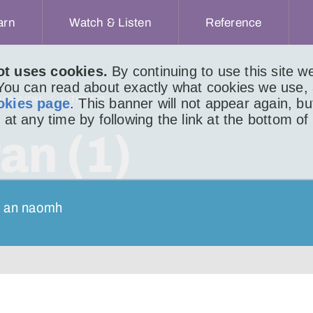
arn
Watch & Listen
Reference
ot uses cookies.
By continuing to use this site 
 You can read about exactly what cookies we use,
ACHAIDH
LITIR 272
okies page
. This banner will not appear again, b
 at any time by following the link at the bottom of
an (1)
ir an naomh