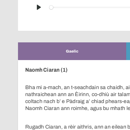
Play
Gaelic
Naomh Ciaran (1)
Bha mi a-mach, an t-seachdain sa chaidh, ai
nathraichean ann an Èirinn, co-dhiù air tal
coltach nach b’ e Pàdraig a’ chiad phears-ea
Naomh Ciaran ann roimhe, agus bu mhath le
Rugadh Ciaran, a rèir aithris, ann an eilean