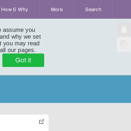
How & Why
More
Search
we assume you
 and why we set
ut you may read
 all our pages.
Got it
toggle
pop-