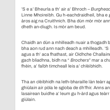
’S e a’ Bheurla a th’ air a’ Bhroch –
Burghea
Linne Mhoireibh. Gu h-eachdraidheil, bha e
àros aig na Cruithnich. Bha dùn mòr mòr ann 
dheth an-diugh. Is mòr am beud.
Chaidh an dùn a mhilleadh nuair a thogadh b
bha aon rud ann nach deach a mhilleadh. ’S 
agus a th’ aca fhathast, air Oidhche Challa
gach bliadhna, bidh na “
Brochers
” mar a ch
fhèin, a’ falbh timcheall leis a’ chlèibhidh.
Tha an clèibhidh na leth-bharaille làn teàrr 
ghiùlain air pòla le sgioba de dh’fhir. Anns an
lasairean buidhe a’ leum gu h-àrd agus teàrr
giùlain.