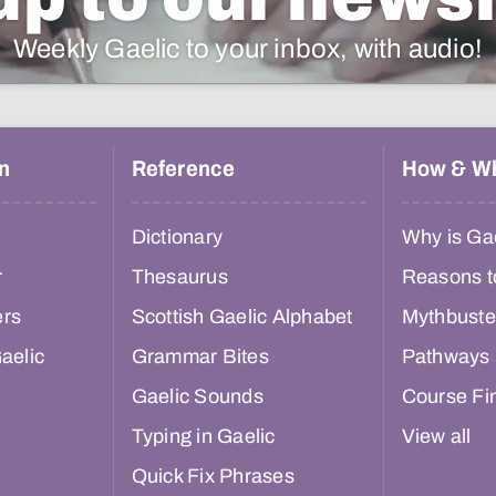
Weekly Gaelic to your inbox, with audio!
n
Reference
How & W
Dictionary
Why is Gae
r
Thesaurus
Reasons t
ers
Scottish Gaelic Alphabet
Mythbuste
aelic
Grammar Bites
Pathways
Gaelic Sounds
Course Fi
Typing in Gaelic
View all
Quick Fix Phrases