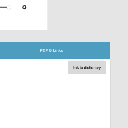
over
audio
Settings
player
PDF & Links
link to dictionary