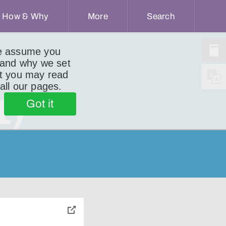
How & Why
More
Search
we assume you
 and why we set
ut you may read
 all our pages.
1)
Got it
toggle
pop-