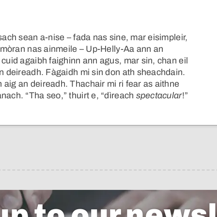
sach sean a-nise – fada nas sine, mar eisimpleir,
ha mòran nas ainmeile – Up-Helly-Aa ann an
 cuid agaibh faighinn ann agus, mar sin, chan eil
an deireadh. Fàgaidh mi sin don ath sheachdain.
aig an deireadh. Thachair mi ri fear as aithne
nach. “Tha seo,” thuirt e, “dìreach
spectacular
!”
up to our newsl