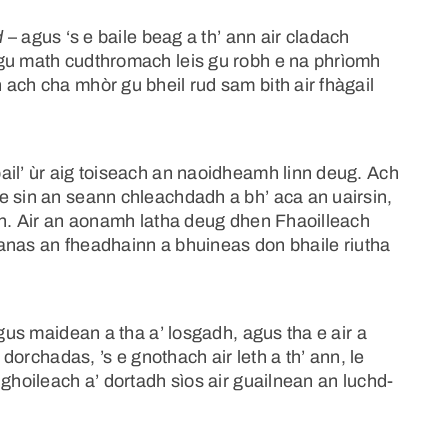
d
– agus ‘s e baile beag a th’ ann air cladach
 gu math cudthromach leis gu robh e na phrìomh
ach cha mhòr gu bheil rud sam bith air fhàgail
ail’ ùr aig toiseach an naoidheamh linn deug. Ach
e sin an seann chleachdadh a bh’ aca an uairsin,
inn. Air an aonamh latha deug dhen Fhaoilleach
anas an fheadhainn a bhuineas don bhaile riutha
agus maidean a tha a’ losgadh, agus tha e air a
 dorchadas, ’s e gnothach air leth a th’ ann, le
 ghoileach a’ dortadh sìos air guailnean an luchd-