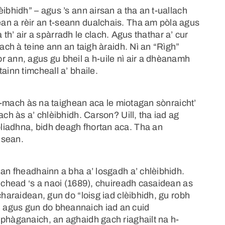
ibhidh” – agus ’s ann airsan a tha an t-uallach
an a rèir an t-seann dualchais. Tha am pòla agus
 a th’ air a spàrradh le clach. Agus thathar a’ cur
nach à teine ann an taigh àraidh. Nì an “Rìgh”
r ann, agus gu bheil a h-uile nì air a dhèanamh
ainn timcheall a’ bhaile.
h a-mach às na taighean aca le miotagan sònraicht’
ach às a’ chlèibhidh. Carson? Uill, tha iad ag
liadhna, bidh deagh fhortan aca. Tha an
 sean.
 an fheadhainn a bha a’ losgadh a’ chlèibhidh.
fichead ‘s a naoi (1689), chuireadh casaidean as
charaidean, gun do “loisg iad clèibhidh, gu robh
 agus gun do bheannaich iad an cuid
 phàganaich, an aghaidh gach riaghailt na h-