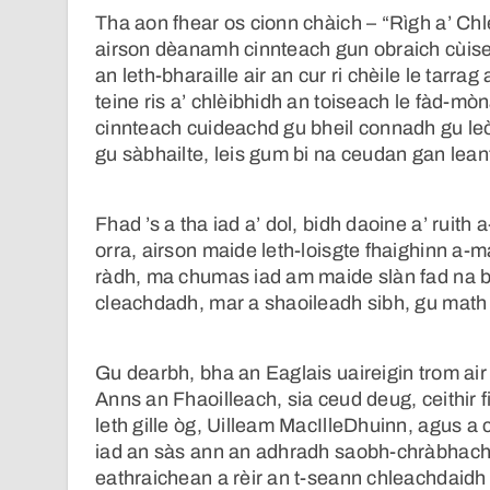
Tha aon fhear os cionn chàich – “Rìgh a’ Chlè
airson dèanamh cinnteach gun obraich cùise
an leth-bharaille air an cur ri chèile le tarrag
teine ris a’ chlèibhidh an toiseach le fàd-mò
cinnteach cuideachd gu bheil connadh gu leò
gu sàbhailte, leis gum bi na ceudan gan leant
Fhad ’s a tha iad a’ dol, bidh daoine a’ ruit
orra, airson maide leth-loisgte fhaighinn a-m
ràdh, ma chumas iad am maide slàn fad na b
cleachdadh, mar a shaoileadh sibh, gu math
Gu dearbh, bha an Eaglais uaireigin trom air
Anns an Fhaoilleach, sia ceud deug, ceithir 
leth gille òg, Uilleam MacIlleDhuinn, agus a 
iad an sàs ann an adhradh saobh-chràbhach
eathraichean a rèir an t-seann chleachdaidh