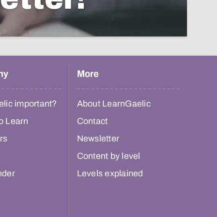
hy
More
lic important?
About LearnGaelic
o Learn
Contact
rs
Newsletter
Content by level
nder
Levels explained