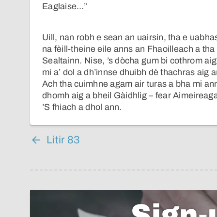
Eaglaise…”
Uill, nan robh e sean an uairsin, tha e uabha
na fèill-theine eile anns an Fhaoilleach a t
Sealtainn. Nise, ’s dòcha gum bi cothrom aig
mi a’ dol a dh’innse dhuibh dè thachras aig 
Ach tha cuimhne agam air turas a bha mi ann 
dhomh aig a bheil Gàidhlig – fear Aimeireaga
’S fhiach a dhol ann.
Litir 83
Sign-