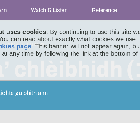
arn
Watch & Listen
Reference
ot uses cookies.
By continuing to use this site 
 You can read about exactly what cookies we use,
ACHAIDH
LITIR 84
okies page
. This banner will not appear again, b
 at any time by following the link at the bottom of
’ chlèibhidh (
ichte gu bhith ann