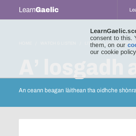
Learn
Gaelic
Le
LearnGaelic.sc
consent to this.
HOME
WATCH & LISTEN
LITIR DO LUCHD-IONNS
them, on our
co
our cookie policy
A’ losgadh a
An ceann beagan làithean tha oidhche shònra