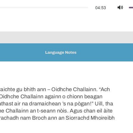
04:53
Mute
Language Notes
aichte gu bhith ann – Oidhche Challainn. “Ach
ha Oidhche Challainn againn o chionn beagan
thast air na dramaichean ’s na pògan!” Uill, tha
he Challainn an t-seann nòis. Agus chan eil àite
rrachadh nam Broch ann an Siorrachd Mhoireibh