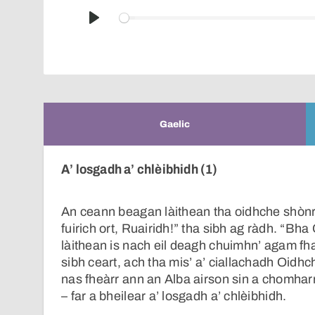
Play
Gaelic
A’ losgadh a’ chlèibhidh (1)
An ceann beagan làithean tha oidhche shònr
fuirich ort, Ruairidh!” tha sibh ag ràdh. “B
làithean is nach eil deagh chuimhn’ agam fha
sibh ceart, ach tha mis’ a’ ciallachadh Oidhc
nas fheàrr ann an Alba airson sin a chomha
– far a bheilear a’ losgadh a’ chlèibhidh.