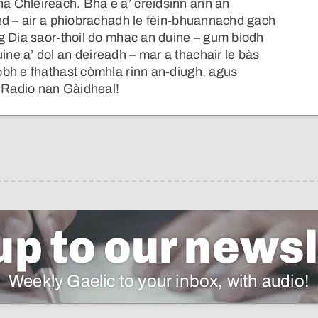
 Chlèireach. Bha e a’ creidsinn ann an
hd – air a phiobrachadh le fèin-bhuannachd gach
g Dia saor-thoil do mhac an duine – gum biodh
e a’ dol an deireadh – mar a thachair le bàs
bh e fhathast còmhla rinn an-diugh, agus
r Radio nan Gàidheal!
up to our newsl
Weekly Gaelic to your inbox, with audio!