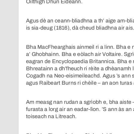
Oilthigh Dhùn Èideann.
Agus dè an ceann-bliadhna a th’ aige am-bli
is sia-deug (1816), dà cheud bliadhna air ais
Bha MacFhearghais ainmeil ri a linn. Bha 
a’ Ghobhainn. Bha e eòlach air Voltaire. Sgr
eagran de Encyclopaedia Britannica. Bha e 
Bhreatainn a dh’fheuch ri rèite a dhèanamh 
Cogadh na Neo-eisimeileachd. Agus ’s ann sa
agus Raibeart Burns ri chèile – an aon turas a
Am measg nan rudan a sgrìobh e, bha aiste
furasta a lorg air an eadar-lìon. ’S ann às an
toiseach na Litreach.