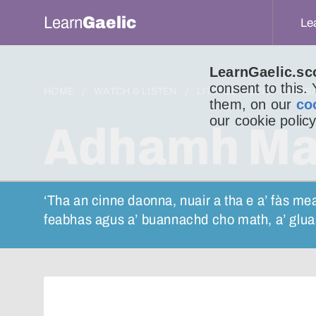
Learn
Gaelic
Le
LearnGaelic.sc
consent to this.
HOME
WATCH & LISTEN
LITIR DO LUCHD-IONNS
them, on our
co
our cookie policy
Adhamh Ma
‘Tha an cinne daonna, nuair a tha e a’ fàs mea
feabhas agus a’ buannachd cho math, a’ glu