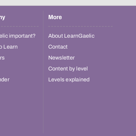
hy
More
lic important?
About LearnGaelic
o Learn
Contact
rs
Newsletter
Content by level
nder
Levels explained