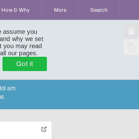
How & Why
More
Search
we assume you
 and why we set
ut you may read
 all our pages.
Got it
 dol am
as.
toggle
pop-