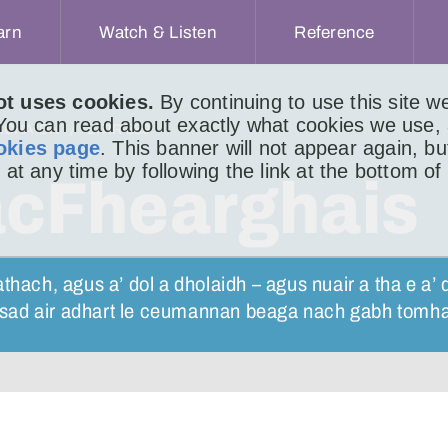
arn
Watch & Listen
Reference
ot uses cookies.
By continuing to use this site 
 You can read about exactly what cookies we use,
ACHAIDH
LITIR 889
okies page
. This banner will not appear again, b
 at any time by following the link at the bottom of
cFhearghais
thach, agus a’ dol a dholaidh – agus nuair a tha e a’
asad air adhart le ceumannan beaga nach gabh tomh