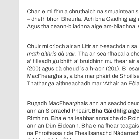
Chan e mi fhìn a chruthaich na smuaintean s
– dheth bhon Bheurla. Ach bha Gàidhlig aig a
Agus tha ceann-bliadhna aige am-bliadhna. C
Chuir mi crìoch air an Litir an t-seachdain s
math aithris dà uair
. Tha an seanfhacal a che
a’ tilleadh gu bhith a’ bruidhinn mu fhear ai
(200) agus dà cheud ’s a h-aon (201). B’ e
MacFhearghais, a bha mar phàirt de Shoill
Thathar ga aithneachadh mar ‘Athair an Eòla
Rugadh MacFhearghais ann an seachd ceud de
ann an Siorrachd Pheairt.
Bha Gàidhlig aig
Rìmhinn. Bha e na leabharlannaiche do Roi
ann an Dùn Èideann. Bha e na fhear-teagais
na Phroifeasair de Fheallsanachd Nàdarrac