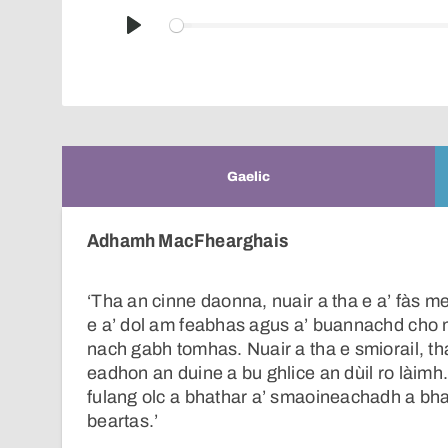
Play
Gaelic
Adhamh MacFhearghais
‘Tha an cinne daonna, nuair a tha e a’ fàs me
e a’ dol am feabhas agus a’ buannachd cho 
nach gabh tomhas. Nuair a tha e smiorail, th
eadhon an duine a bu ghlice an dùil ro làimh
fulang olc a bhathar a’ smaoineachadh a bha
beartas.’