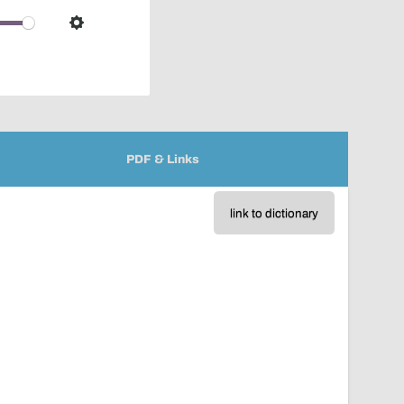
over
audio
Settings
player
PDF & Links
link to dictionary