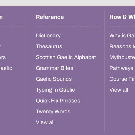
n
Reference
How & W
Dictionary
Why is Gae
r
Thesaurus
Reasons t
ers
Scottish Gaelic Alphabet
Mythbuste
aelic
Grammar Bites
Pathways
Gaelic Sounds
Course Fi
Typing in Gaelic
View all
Quick Fix Phrases
Twenty Words
View all