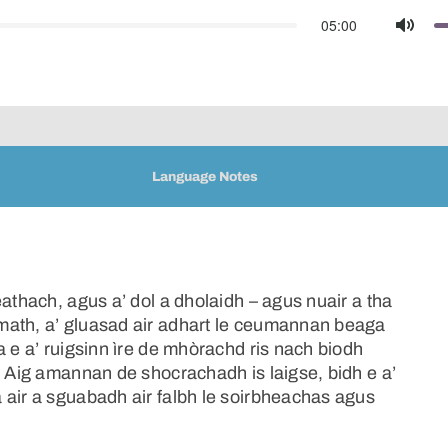
05:00
Mute
Language Notes
athach, agus a’ dol a dholaidh – agus nuair a tha
math, a’ gluasad air adhart le ceumannan beaga
a e a’ ruigsinn ìre de mhòrachd ris nach biodh
. Aig amannan de shocrachadh is laigse, bidh e a’
 air a sguabadh air falbh le soirbheachas agus