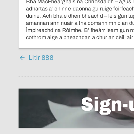
Bha MacFhearghais na Chrìosdaidh – agus na
adhartas a’ chinne-daonna gu ruige foirfeac
duine. Ach bha e dhen bheachd – leis gun tu
amannan ann nuair a tha comann mhic an duin
Ìmpireachd na Ròimhe. B’ fheàrr leam gun ro
cothrom aige a bheachdan a chur an cèill ai
Litir 888
Sign-