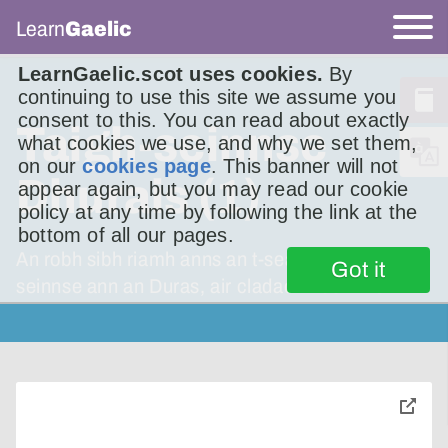
Learn
Gaelic
LearnGaelic.scot uses cookies.
By
continuing to use this site we assume you
consent to this. You can read about exactly
Taigh-seinnse
what cookies we use, and why we set them,
on our
cookies page
. This banner will not
Dhurais (1)
appear again, but you may read our cookie
policy at any time by following the link at the
bottom of all our pages.
An robh sibh riamh anns an t-seann taigh-
Got it
seinnse ann an Duras, air cladach Loch Nis?
toggle
pop-
over