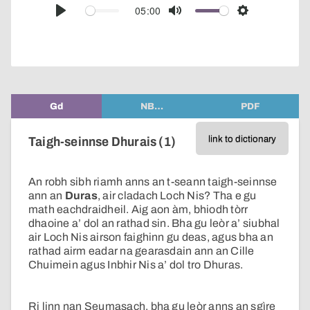
audio
05:00
Play
Mute
Settings
player
Gd
NB…
PDF
link to dictionary
Taigh-seinnse Dhurais (1)
An robh sibh riamh anns an t-seann taigh-seinnse
ann an
Duras
, air cladach Loch Nis? Tha e gu
math eachdraidheil. Aig aon àm, bhiodh tòrr
dhaoine a’ dol an rathad sin. Bha gu leòr a’ siubhal
air Loch Nis airson faighinn gu deas, agus bha an
rathad airm eadar na gearasdain ann an Cille
Chuimein agus Inbhir Nis a’ dol tro Dhuras.
Ri linn nan Seumasach, bha gu leòr anns an sgìre