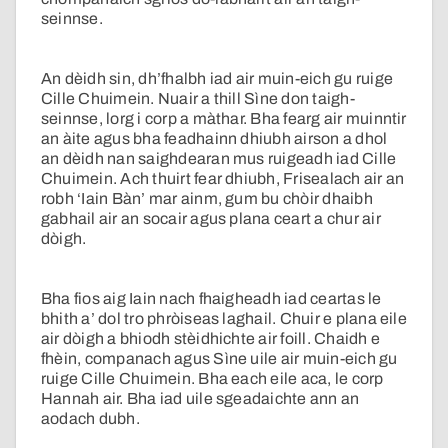
seinnse.
An dèidh sin, dh’fhalbh iad air muin-eich gu ruige
Cille Chuimein. Nuair a thill Sìne don taigh-
seinnse, lorg i corp a màthar. Bha fearg air muinntir
an àite agus bha feadhainn dhiubh airson a dhol
an dèidh nan saighdearan mus ruigeadh iad Cille
Chuimein. Ach thuirt fear dhiubh, Frisealach air an
robh ‘Iain Bàn’ mar ainm, gum bu chòir dhaibh
gabhail air an socair agus plana ceart a chur air
dòigh.
Bha fios aig Iain nach fhaigheadh iad ceartas le
bhith a’ dol tro phròiseas laghail. Chuir e plana eile
air dòigh a bhiodh stèidhichte air foill. Chaidh e
fhèin, companach agus Sìne uile air muin-eich gu
ruige Cille Chuimein. Bha each eile aca, le corp
Hannah air. Bha iad uile sgeadaichte ann an
aodach dubh.