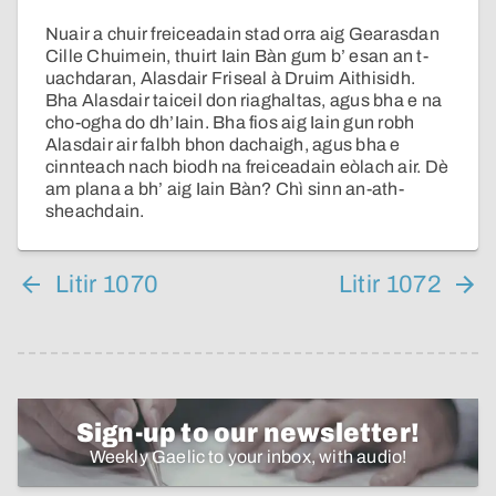
Nuair a chuir freiceadain stad orra aig Gearasdan
Cille Chuimein, thuirt Iain Bàn gum b’ esan an t-
uachdaran, Alasdair Friseal à Druim Aithisidh.
Bha Alasdair taiceil don riaghaltas, agus bha e na
cho-ogha do dh’Iain. Bha fios aig Iain gun robh
Alasdair air falbh bhon dachaigh, agus bha e
cinnteach nach biodh na freiceadain eòlach air. Dè
am plana a bh’ aig Iain Bàn? Chì sinn an-ath-
sheachdain.
Litir 1070
Litir 1072
Sign-up to our newsletter!
Weekly Gaelic to your inbox, with audio!