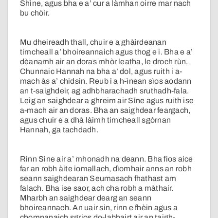
Shìne, agus bha e a’ cur a làmhan oirre mar nach
bu chòir.
Mu dheireadh thall, chuir e a ghàirdeanan
timcheall a’ bhoireannaich agus thog e i. Bha e a’
dèanamh air an doras mhòr leatha, le droch rùn.
Chunnaic Hannah na bha a’ dol, agus ruith i a-
mach às a’ chidsin. Reub i a h-ìnean sìos aodann
an t-saighdeir, ag adhbharachadh sruthadh-fala.
Leig an saighdear a ghreim air Sìne agus ruith ise
a-mach air an doras. Bha an saighdear feargach,
agus chuir e a dhà làimh timcheall sgòrnan
Hannah, ga tachdadh.
Rinn Sìne air a’ mhonadh na deann. Bha fios aice
far an robh àite iomallach, dìomhair anns an robh
seann saighdearan Seumasach fhathast am
falach. Bha ise saor, ach cha robh a màthair.
Mharbh an saighdear dearg an seann
bhoireannach. An uair sin, rinn e fhèin agus a
chompanaich sgrios do-labhairt air an taigh-