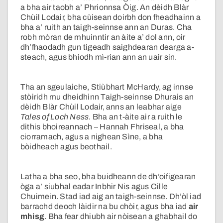
a bha air taobh a’ Phrionnsa Òig. An dèidh Blàr
Chùil Lodair, bha cùisean doirbh don fheadhainn a
bha a’ ruith an taigh-seinnse ann an Duras. Cha
robh mòran de mhuinntir an àite a’ dol ann, oir
dh’fhaodadh gun tigeadh saighdearan dearga a-
steach, agus bhiodh mì-rian ann an uair sin.
Tha an sgeulaiche, Stiùbhart McHardy, ag innse
stòiridh mu dheidhinn Taigh-seinnse Dhurais an
dèidh Blàr Chùil Lodair, anns an leabhar aige
Tales of Loch Ness
. Bha an t-àite air a ruith le
dithis bhoireannach – Hannah Fhriseal, a bha
ciorramach, agus a nighean Sìne, a bha
bòidheach agus beothail.
Latha a bha seo, bha buidheann de dh’oifigearan
òga a’ siubhal eadar Inbhir Nis agus Cille
Chuimein. Stad iad aig an taigh-seinnse. Dh’òl iad
barrachd deoch làidir na bu chòir, agus bha iad
air
mhisg
. Bha fear dhiubh air nòisean a ghabhail do