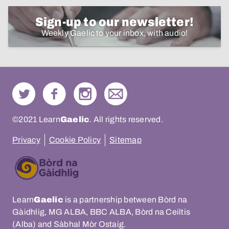
Sign-up to our newsletter!
Weekly Gaelic to your inbox, with audio!
©2021 Learn
Gaelic
. All rights reserved.
Privacy
Cookie Policy
Sitemap
Learn
Gaelic
is a partnership between Bòrd na
Gàidhlig, MG ALBA, BBC ALBA, Bòrd na Ceiltis
(Alba) and Sàbhal Mòr Ostaig.