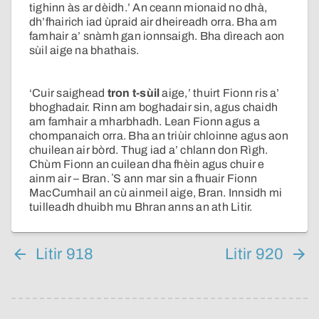
tighinn às ar dèidh.’ An ceann mionaid no dhà,
dh’fhairich iad ùpraid air dheireadh orra. Bha am
famhair a’ snàmh gan ionnsaigh. Bha dìreach aon
sùil aige na bhathais.
‘Cuir saighead
tron t-sùil
aige,’ thuirt Fionn ris a’
bhoghadair. Rinn am boghadair sin, agus chaidh
am famhair a mharbhadh. Lean Fionn agus a
chompanaich orra. Bha an triùir chloinne agus aon
chuilean air bòrd. Thug iad a’ chlann don Rìgh.
Chùm Fionn an cuilean dha fhèin agus chuir e
ainm air – Bran. ʼS ann mar sin a fhuair Fionn
MacCumhail an cù ainmeil aige, Bran. Innsidh mi
tuilleadh dhuibh mu Bhran anns an ath Litir.
Litir 918
Litir 920