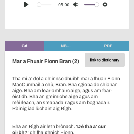
audio
05:00
Play
Mute
Settings
player
Gd
NB…
PDF
link to dictionary
Mar a Fhuair Fionn Bran (2)
Tha mi a’ dol a dh’innse dhuibh mar a fhuair Fionn
MacCumhail a chù, Bran. Bha sgioba de shianar
aige. Bha am fear-amhairc aige, agus am fear-
èistidh. Bha an greimiche aige agus am
mèirleach, an sreapadair agus am boghadair.
Ràinig iad lùchairt aig Rìgh.
Bha an Rìgh air leth brònach. ‘
Dè tha a’ cur
oirbh?
’ dh’fhaighnich Fionn.