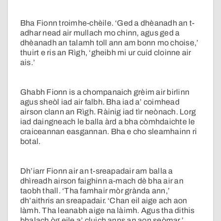
Bha Fionn troimhe-chèile. ‘Ged a dhèanadh an t-
adhar nead air mullach mo chinn, agus ged a
dhèanadh an talamh toll ann am bonn mo choise,’
thuirt e ris an Rìgh, ‘gheibh mi ur cuid cloinne air
ais.’
Ghabh Fionn is a chompanaich grèim air birlinn
agus sheòl iad air falbh. Bha iad a’ coimhead
airson clann an Rìgh. Ràinig iad tìr neònach. Lorg
iad daingneach le balla àrd a bha còmhdaichte le
craiceannan easgannan. Bha e cho sleamhainn ri
botal.
Dh’iarr Fionn air an t-sreapadair am balla a
dhìreadh airson faighinn a-mach dè bha air an
taobh thall. ‘Tha famhair mòr grànda ann,’
dh’aithris an sreapadair. ‘Chan eil aige ach aon
làmh. Tha leanabh aige na làimh. Agus tha dithis
bhalach òg eile a’ cluich anns an aon seòmar.’