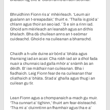
Bhruidhinn Fionn ris a’ mhèirleach. ‘Leum air
gualann an t-sreapadair,’ thuirt e. ‘Thalla is goid a’
chlann agus thoir an seo iad.’ ʼS e sin a rinn iad.
Ghoid am mèirleach an leanabh agus an dithis
bhalach. Bha dà chuilean anns an t-seòmar
cuideachd. Ghoid e na cuileanan a bharrachd.
Chaidh a h-uile duine air bòrd a’ bhàta agus
tharraing iad an acair. Cha robh iad air a dhol fada
nuair a chunnaic iad galla mhòr a’ snàmh às an
dèidh. B’ ise màthair nan cuileanan. Bha i
fiadhaich. Leig Fionn fear de na cuileanan thar
cliathaich a’ bhàta. Stad a’ ghalla agus thug i an
cuilean gu tìr.
Lean Fionn agus a chompanaich a-mach gu muir.
‘Tha cunnart a’ tighinn,’ thuirt am fear-èisteachd.
‘Tha mi a’ cluinntinn an fhamhair agus tha e a’