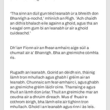
‘Tha sinn an dùil gun tèid leanabh ùr a bhreith don
Bhanrigh a-nochd,’ mhìnich an Rìgh. ‘Ach chaidh
an dithis bhalach eile againn a ghoid, agus tha an
t-eagal orm gum bi an leanabh ùr air a ghoid
cuideachd.’
Dh’iarr Fionn air an fhear-amhairc aige sùil a
chumail air a’ Bhanrigh. Bha an greimiche còmhla
ris.
Rugadh an leanabh. Goirid an dèidh sin, thàinig
làmh tron mhullach agus ghabh i grèim air an
leanabh. Chunnaic am fear-amhairc i, agus ghabh
an greimiche grèim làidir oirre. Tharraing e agus
thuit an làmh don ùrlar. Thuit an greimiche mar an
ceudna air a dhruim dìreach. Mus d’ fhuair e
cothrom èirigh, bha làmh eile air tighinn tron
mhullach. Ghoid i an leanabh agus rinn i às leis.