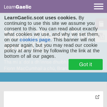
Learn
Gaelic
LearnGaelic.scot uses cookies.
By
continuing to use this site we assume you
consent to this. You can read about exactly
Mar a Fhuair Fionn
what cookies we use, and why we set them,
on our
cookies page
. This banner will not
Bran (2)
appear again, but you may read our cookie
policy at any time by following the link at the
bottom of all our pages.
Tha mi a’ dol a dh’innse dhuibh mar a fhuair
Got it
Fionn MacCumhail a chù, Bran.
toggle
pop-
over