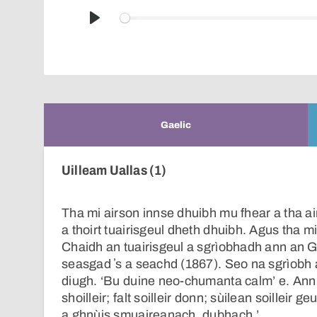
Play
Gaelic
Uilleam Uallas (1)
Tha mi airson innse dhuibh mu fhear a tha a
a thoirt tuairisgeul dheth dhuibh. Agus tha 
Chaidh an tuairisgeul a sgrìobhadh ann an G
seasgad ʼs a seachd (1867). Seo na sgrìobh a
diugh. ‘Bu duine neo-chumanta calm’ e. An
shoilleir; falt soilleir donn; sùilean soilleir 
a ghnùis smuaireanach, dubhach.’