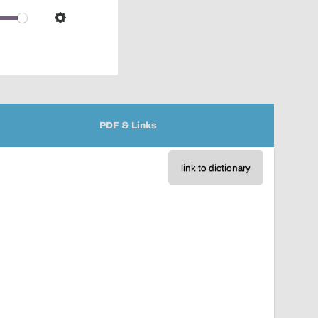
over
audio
Settings
player
PDF & Links
link to dictionary