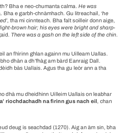
dheth? Bha e neo-chumanta calma.
He was
 Bha e garbh-chnàmhach. Gu litreachail,
‘he
ed’
, tha mi cinnteach. Bha falt soilleir donn aige,
ight-brown hair; his eyes were bright and sharp-
gaid.
There was a gash on the left side of the chin.
il an fhìrinn ghlan againn mu Uilleam Uallas.
n bho dhàn a dh’fhàg am bàrd Eanraig Dall.
dèidh bàs Uallais. Agus tha gu leòr ann a tha
no dhà mu dheidhinn Uilleim Uallais on leabhar
a’ riochdachadh na fìrinn gus nach eil
, chan
eud deug is seachdad (1270). Aig an àm sin, bha