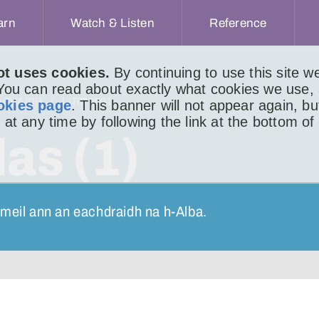
arn
Watch & Listen
Reference
ot uses cookies.
By continuing to use this site 
 You can read about exactly what cookies we use,
ACHAIDH
LITIR 1091
okies page
. This banner will not appear again, b
 at any time by following the link at the bottom of
las (1)
nmeil ann an eachdraidh na h-Alba.