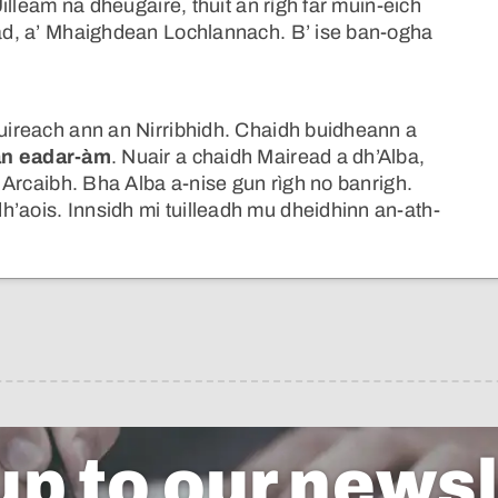
 Uilleam na dheugaire, thuit an rìgh far muin-eich
read, a’ Mhaighdean Lochlannach. B’ ise ban-ogha
fuireach ann an Nirribhidh. Chaidh buidheann a
an eadar-àm
. Nuair a chaidh Mairead a dh’Alba,
an Arcaibh. Bha Alba a-nise gun rìgh no banrigh.
h’aois. Innsidh mi tuilleadh mu dheidhinn an-ath-
up to our newsl