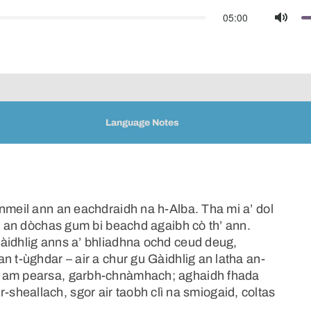
05:00
Mute
Language Notes
inmeil ann an eachdraidh na h-Alba. Tha mi a’ dol
mi an dòchas gum bi beachd agaibh cò th’ ann.
àidhlig anns a’ bhliadhna ochd ceud deug,
n t-ùghdar – air a chur gu Gàidhlig an latha an-
n am pearsa, garbh-chnàmhach; aghaidh fhada
geur-sheallach, sgor air taobh clì na smiogaid, coltas