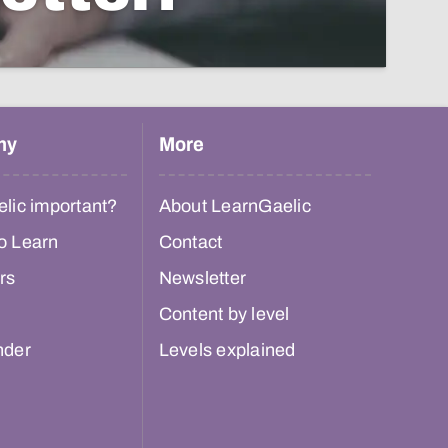
hy
More
lic important?
About LearnGaelic
o Learn
Contact
rs
Newsletter
Content by level
nder
Levels explained