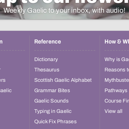
Weekly Gaelic to your inbox, with audio!
n
Reference
How & W
Dictionary
Why is Gae
r
Thesaurus
Reasons t
ers
Scottish Gaelic Alphabet
Mythbuste
aelic
Grammar Bites
Pathways
Gaelic Sounds
Course Fi
Typing in Gaelic
View all
Quick Fix Phrases