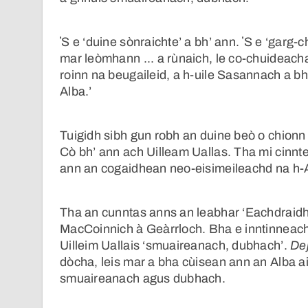
ʼS e ‘duine sònraichte’ a bh’ ann. ʼS e ‘garg
mar leòmhann ... a rùnaich, le co-chuideach
roinn na beugaileid, a h-uile Sasannach a b
Alba.’
Tuigidh sibh gun robh an duine beò o chionn 
Cò bh’ ann ach Uilleam Uallas. Tha mi cinnt
ann an cogaidhean neo-eisimeileachd na h-
Tha an cunntas anns an leabhar ‘Eachdraidh
MacCoinnich à Geàrrloch. Bha e inntinneach
Uilleim Uallais ‘smuaireanach, dubhach’.
De
dòcha, leis mar a bha cùisean ann an Alba a
smuaireanach agus dubhach.