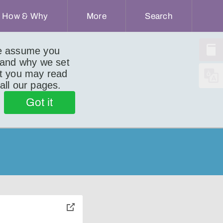
How & Why
More
Search
we assume you
 and why we set
ut you may read
 all our pages.
Got it
toggle
pop-