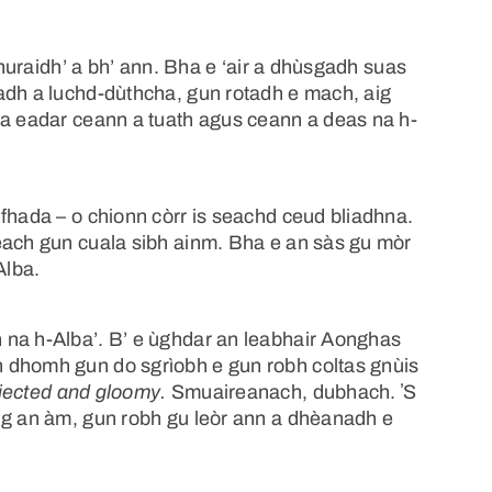
-churaidh’ a bh’ ann. Bha e ‘air a dhùsgadh suas
adh a luchd-dùthcha, gun rotadh e mach, aig
ha eadar ceann a tuath agus ceann a deas na h-
fhada – o chionn còrr is seachd ceud bliadhna.
each gun cuala sibh ainm. Bha e an sàs gu mòr
Alba.
 na h-Alba’. B’ e ùghdar an leabhair Aonghas
 dhomh gun do sgrìobh e gun robh coltas gnùis
jected and gloomy.
Smuaireanach, dubhach. ʼS
ig an àm, gun robh gu leòr ann a dhèanadh e