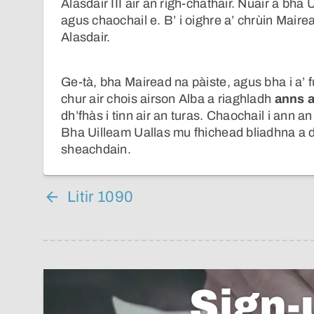
Alasdair III air an rìgh-chathair. Nuair a bha
agus chaochail e. B’ i oighre a’ chrùin Mai
Alasdair.
Ge-tà, bha Mairead na pàiste, agus bha i a’ 
chur air chois airson Alba a riaghladh
anns 
dh’fhàs i tinn air an turas. Chaochail i ann 
Bha Uilleam Uallas mu fhichead bliadhna a d
sheachdain.
Litir 1090
Sign-