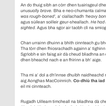
An do thuig sibh an còrr dhen tuairisgeul 
unusually brave.
Bha e neo-chumanta calma.
was rough-boned’
, a’ ciallachadh
‘heavy bon
agus sùilean soilleir geur-sheallach.
He had l
sighted.
Agus bha sgor air taobh clì na smio
Chan urrainn dhuinn a bhith cinnteach gu bhe
Tha tòrr dhen fhiosrachadh againn a’ tighin
Sgrìobh e sin faisg air dà cheud bliadhna an 
dhen bheachd nach e an fhìrinn a bh’ aige.
Tha mi a’ dol a dh’innse dhuibh naidheachd 
aig Aonghas MacCoinnich.
Co-dhiù tha iad 
eil mi cinnteach.
Rugadh Uilleam timcheall na bliadhna dà ch