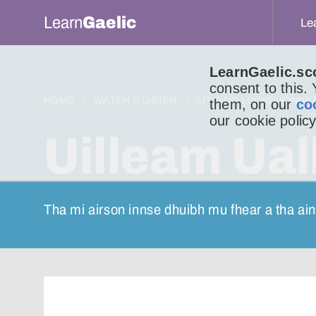
Learn
Gaelic
Le
LearnGaelic.sc
consent to this.
HOME
WATCH & LISTEN
LITIR DO LUCHD-IONNS
them, on our
co
our cookie policy
Uilleam Ual
Tha mi airson innse dhuibh mu fhear a tha ai